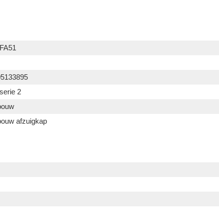
FA51
05133895
serie 2
bouw
ouw afzuigkap