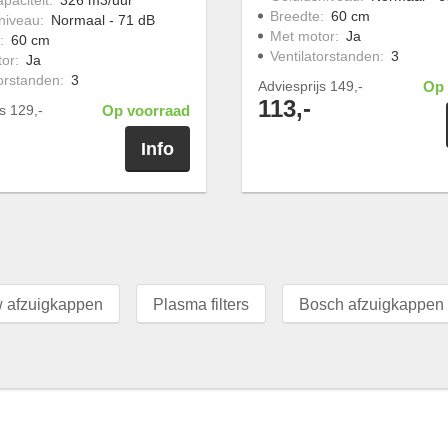
Breedte
:
60 cm
niveau
:
Normaal - 71 dB
Met motor
:
Ja
:
60 cm
Ventilatorstanden
:
3
tor
:
Ja
torstanden
:
3
Adviesprijs
149,-
Op 
113,-
js
129,-
Op voorraad
Info
 afzuigkappen
Plasma filters
Bosch afzuigkappen