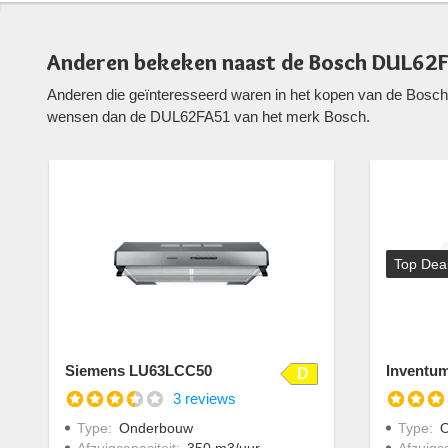
Anderen bekeken naast de Bosch DUL62
Anderen die geïnteresseerd waren in het kopen van de Bosch
wensen dan de DUL62FA51 van het merk Bosch.
Top Dea
Siemens LU63LCC50
Inventu
D
3 reviews
Type
:
Onderbouw
Type
:
O
Afzuigcapaciteit
:
350 m3/uur
Afzuigca