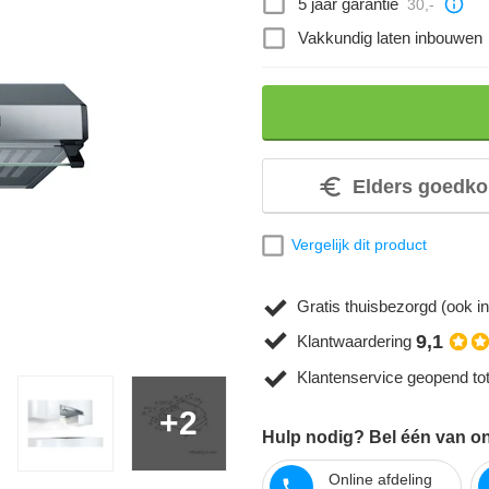
5 jaar garantie
30,-
Vakkundig laten inbouwen
Elders goedko
Vergelijk dit product
Gratis thuisbezorgd (ook in
9,1
Klantwaardering
Klantenservice geopend to
+2
Hulp nodig? Bel één van on
Online afdeling