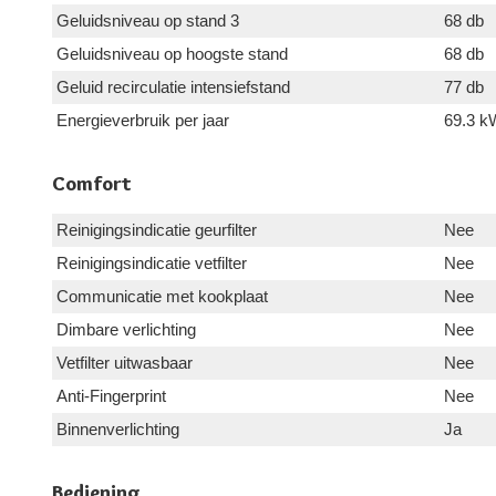
Geluidsniveau op stand 3
68 db
Geluidsniveau op hoogste stand
68 db
Geluid recirculatie intensiefstand
77 db
Energieverbruik per jaar
69.3 k
Comfort
Reinigingsindicatie geurfilter
Nee
Reinigingsindicatie vetfilter
Nee
Communicatie met kookplaat
Nee
Dimbare verlichting
Nee
Vetfilter uitwasbaar
Nee
Anti-Fingerprint
Nee
Binnenverlichting
Ja
Bediening