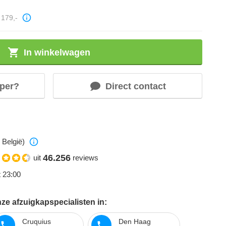
179,-
In winkelwagen
per?
Direct contact
 België)
46.256
uit
reviews
t 23:00
ze afzuigkapspecialisten in:
Cruquius
Den Haag