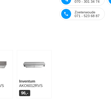
070 - 301 34 74
Zoeterwoude
071 - 523 68 87
Inventum
VS
AKO6012RVS
96,-