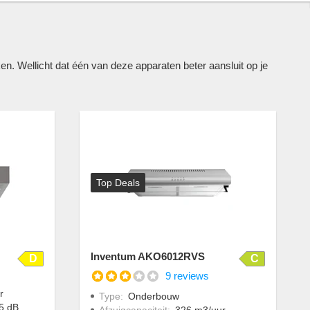
 Wellicht dat één van deze apparaten beter aansluit op je
Top Deals
Inventum AKO6012RVS
D
C
9 reviews
r
Type
:
Onderbouw
5 dB
Afzuigcapaciteit
:
326 m3/uur