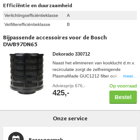
Efficiëntie en duurzaamheid
Verlichtingsefficiëntieklasse
A
Vetfilterefficiëntieklasse
B
Bijpassende accessoires voor de Bosch
DWB97DN65
Dekorado 330712
Naast het elimineren van kooklucht d.m.v.
recirculatie zorgt de zelfreinigende
meer...
PlasmaMade GUC1212 filter ook voor een
gezond binnenklimaat; vrij van geuren,
Adviesprijs
676,-
Op voorraad
pollen en bacteriën. Controleer altijd de
425,-
maatvoering van uw schacht in combinatie
Bestel
met een PlasmaMade filter. Let hierbij op
de breedte en diepte, maar ook een
benodigde hoogte van 20cm. Capaciteit
Onze service
600 m3/u.
Bezorggemak