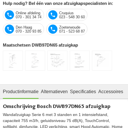
Hulp nodig? Bel één van onze afzuigkapspecialisten in:
Online afdeling
Cruquius
070 - 301 34 74
023 - 548 30 60
Den Haag
Zoeterwoude
070 - 320 93 85
071 - 523 68 87
Maatschetsen DWB97DN65 afzuigkap
Productinformatie
Alternatieven
Specificaties
Accessoires
O
Omschrijving Bosch DWB97DN65 afzuigkap
Wandafzuigkap Serie 6 met 3 standen en 1 intensiefstand,
capaciteit 755 m3/h, geluidsniveau 75 dB(A), TouchControl,
softlight, dimfunctie, LED verlichting, smart Hood Automatic, Home