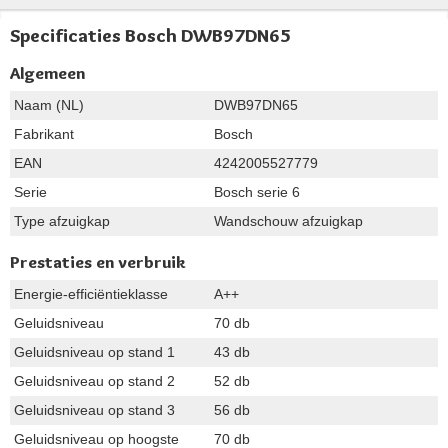
Specificaties Bosch DWB97DN65
Algemeen
Naam (NL)
DWB97DN65
Fabrikant
Bosch
EAN
4242005527779
Serie
Bosch serie 6
Type afzuigkap
Wandschouw afzuigkap
Prestaties en verbruik
Energie-efficiëntieklasse
A++
Geluidsniveau
70 db
Geluidsniveau op stand 1
43 db
Geluidsniveau op stand 2
52 db
Geluidsniveau op stand 3
56 db
Geluidsniveau op hoogste
70 db