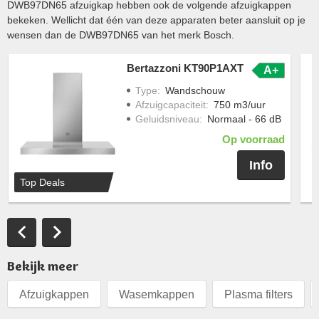
DWB97DN65 afzuigkap hebben ook de volgende afzuigkappen
bekeken. Wellicht dat één van deze apparaten beter aansluit op je
wensen dan de DWB97DN65 van het merk Bosch.
Bertazzoni KT90P1AXT
A+
Type
:
Wandschouw
Afzuigcapaciteit
:
750 m3/uur
Geluidsniveau
:
Normaal - 66 dB
Op voorraad
Info
Top Deals
Bekijk meer
Afzuigkappen
Wasemkappen
Plasma filters