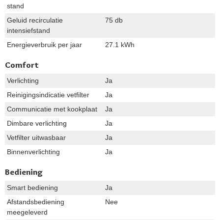
stand
Geluid recirculatie
75 db
intensiefstand
Energieverbruik per jaar
27.1 kWh
Comfort
Verlichting
Ja
Reinigingsindicatie vetfilter
Ja
Communicatie met kookplaat
Ja
Dimbare verlichting
Ja
Vetfilter uitwasbaar
Ja
Binnenverlichting
Ja
Bediening
Smart bediening
Ja
Afstandsbediening
Nee
meegeleverd