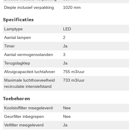
Diepte inclusief verpakking
1020 mm
Specificaties
Lamptype
LED
Aantal lampen
2
Timer
Ja
Aantal vermogensstanden
3
Terugslagklep
Ja
Afzuigcapaciteit luchtafvoer
755 m3/uur
Maximale luchthoeveelheid
733 m3/uur
recirculatie intensiefstand
Toebehoren
Koolstoffilter meegeleverd
Nee
Geurfilter inbegrepen
Nee
Vetfilter meegeleverd
Ja