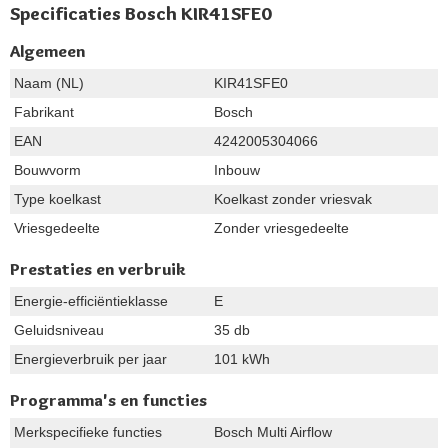
Specificaties Bosch KIR41SFE0
Algemeen
Naam (NL)
KIR41SFE0
Fabrikant
Bosch
EAN
4242005304066
Bouwvorm
Inbouw
Type koelkast
Koelkast zonder vriesvak
Vriesgedeelte
Zonder vriesgedeelte
Prestaties en verbruik
Energie-efficiëntieklasse
E
Geluidsniveau
35 db
Energieverbruik per jaar
101 kWh
Programma's en functies
Merkspecifieke functies
Bosch Multi Airflow