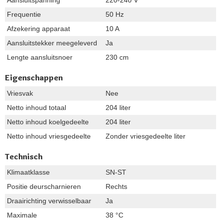
Frequentie
50 Hz
Afzekering apparaat
10 A
Aansluitstekker meegeleverd
Ja
Lengte aansluitsnoer
230 cm
Eigenschappen
Vriesvak
Nee
Netto inhoud totaal
204 liter
Netto inhoud koelgedeelte
204 liter
Netto inhoud vriesgedeelte
Zonder vriesgedeelte liter
Technisch
Klimaatklasse
SN-ST
Positie deurscharnieren
Rechts
Draairichting verwisselbaar
Ja
Maximale
38 °C