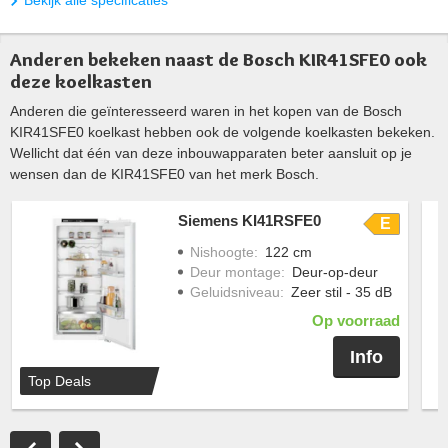
Bekijk alle specificaties
Anderen bekeken naast de Bosch KIR41SFE0 ook
deze koelkasten
Anderen die geïnteresseerd waren in het kopen van de Bosch
KIR41SFE0 koelkast hebben ook de volgende koelkasten bekeken.
Wellicht dat één van deze inbouwapparaten beter aansluit op je
wensen dan de KIR41SFE0 van het merk Bosch.
Siemens KI41RSFE0
E
Nishoogte
:
122 cm
Deur montage
:
Deur-op-deur
Geluidsniveau
:
Zeer stil - 35 dB
Op voorraad
Info
Top Deals