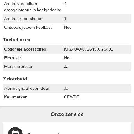
Aantal verstelbare
4
draagplateaus in koelgedeelte
Aantal groentelades
1
Ontdooisysteem koelkast
Nee
Toebehoren
Optionele accessoires
KFZ40AX0, 26490, 26491
Eierrekje
Nee
Flessenrooster
Ja
Zekerheid
Alarmsignaal open deur
Ja
Keurmerken
CE/VDE
Onze service