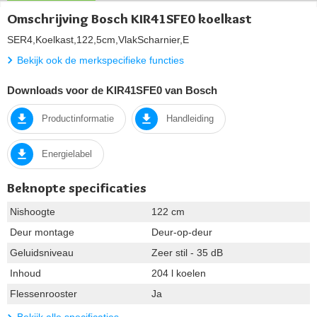
Omschrijving Bosch KIR41SFE0 koelkast
SER4,Koelkast,122,5cm,VlakScharnier,E
Bekijk ook de merkspecifieke functies
Downloads voor de KIR41SFE0 van Bosch
Productinformatie
Handleiding
Energielabel
Beknopte specificaties
Nishoogte
122 cm
Deur montage
Deur-op-deur
Geluidsniveau
Zeer stil - 35 dB
Inhoud
204 l koelen
Flessenrooster
Ja