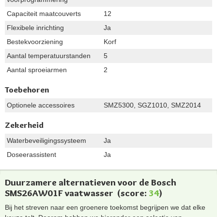
Capaciteit maatcouverts
12
Flexibele inrichting
Ja
Bestekvoorziening
Korf
Aantal temperatuurstanden
5
Aantal sproeiarmen
2
Toebehoren
Optionele accessoires
SMZ5300, SGZ1010, SMZ2014
Zekerheid
Waterbeveiligingssysteem
Ja
Doseerassistent
Ja
Duurzamere alternatieven voor de Bosch
SMS26AW01F vaatwasser
(score:
34
)
Bij het streven naar een groenere toekomst begrijpen we dat elke