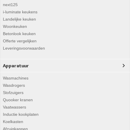
next125
i-luminate keukens
Landelijke keuken
Woonkeuken
Betonlook keuken
Offerte vergelijken
Leveringsvoorwaarden
Apparatuur
Wasmachines
Wasdrogers
Stofzuigers
Quooker kranen
Vaatwassers
Inductie kookplaten
Koelkasten
Afzuigkappen