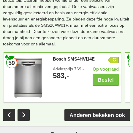
keuze telt. Daarom hebben we hieronder een selectie van
duurzamere alternatieven geplaatst. Deze vaatwassers zijn
zorgvuldig geselecteerd op basis van energie-efficiëntie,
levensduur en energiebesparing. Ze bieden dezelfde hoge kwaliteit
en prestaties als de SMS26AW01F, maar met een extra focus op
duurzaamheid. Door te kiezen voor deze duurzame vaatwassers,
draag je bij aan een gezondere planeet en een duurzamere
toekomst voor ons allemaal.
Bosch SMS4HVI14E
C
59
Adviesprijs
769,-
Op voorraad
583,-
Bestel
Anderen bekeken ook