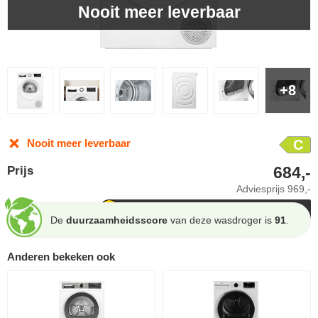
Nooit meer leverbaar
+8
Nooit meer leverbaar
C
684,-
Prijs
Adviesprijs
969,-
De
duurzaamheidsscore
van deze wasdroger is
91
.
Anderen bekeken ook