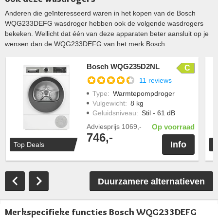
Anderen die geïnteresseerd waren in het kopen van de Bosch
WQG233DEFG wasdroger hebben ook de volgende wasdrogers
bekeken. Wellicht dat één van deze apparaten beter aansluit op je
wensen dan de WQG233DEFG van het merk Bosch.
Bosch WQG235D2NL
C
11 reviews
Type
:
Warmtepompdroger
Vulgewicht
:
8 kg
Geluidsniveau
:
Stil - 61 dB
Adviesprijs
1069,-
Op voorraad
746,-
Info
Top Deals
T
Duurzamere alternatieven
Merkspecifieke functies Bosch WQG233DEFG