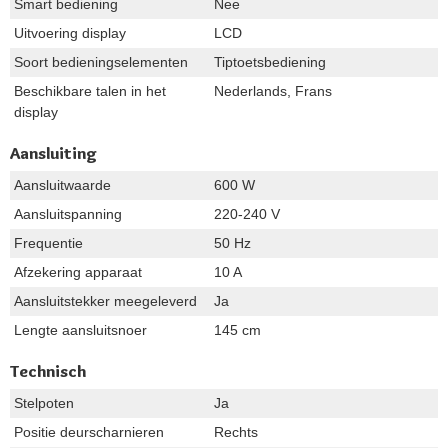
Smart bediening
Nee
Uitvoering display
LCD
Soort bedieningselementen
Tiptoetsbediening
Beschikbare talen in het
Nederlands, Frans
display
Aansluiting
Aansluitwaarde
600 W
Aansluitspanning
220-240 V
Frequentie
50 Hz
Afzekering apparaat
10 A
Aansluitstekker meegeleverd
Ja
Lengte aansluitsnoer
145 cm
Technisch
Stelpoten
Ja
Positie deurscharnieren
Rechts