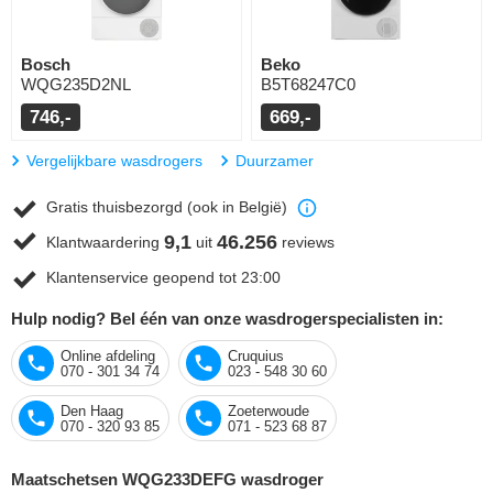
Bosch
Beko
WQG235D2NL
B5T68247C0
746,-
669,-
Vergelijkbare wasdrogers
Duurzamer
Gratis thuisbezorgd (ook in België)
9,1
46.256
Klantwaardering
uit
reviews
Klantenservice geopend tot 23:00
Hulp nodig? Bel één van onze wasdrogerspecialisten in:
Online afdeling
Cruquius
070 - 301 34 74
023 - 548 30 60
Den Haag
Zoeterwoude
070 - 320 93 85
071 - 523 68 87
Maatschetsen WQG233DEFG wasdroger