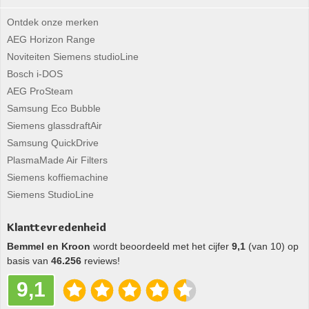
Ontdek onze merken
AEG Horizon Range
Noviteiten Siemens studioLine
Bosch i-DOS
AEG ProSteam
Samsung Eco Bubble
Siemens glassdraftAir
Samsung QuickDrive
PlasmaMade Air Filters
Siemens koffiemachine
Siemens StudioLine
Klanttevredenheid
Bemmel en Kroon
wordt beoordeeld met het cijfer
9,1
(van 10) op
basis van
46.256
reviews!
9,1