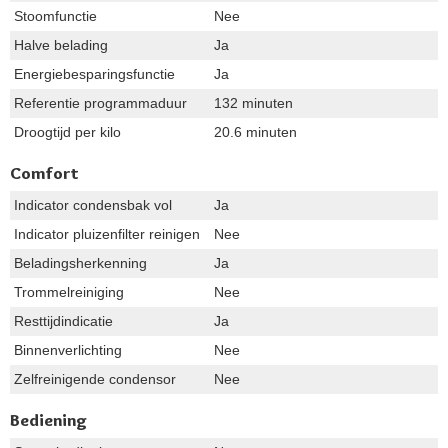
Stoomfunctie
Nee
Halve belading
Ja
Energiebesparingsfunctie
Ja
Referentie programmaduur
132 minuten
Droogtijd per kilo
20.6 minuten
Comfort
Indicator condensbak vol
Ja
Indicator pluizenfilter reinigen
Nee
Beladingsherkenning
Ja
Trommelreiniging
Nee
Resttijdindicatie
Ja
Binnenverlichting
Nee
Zelfreinigende condensor
Nee
Bediening