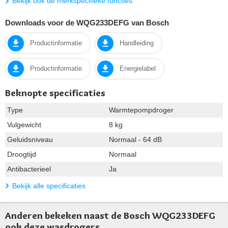
Bekijk ook de merkspecifieke functies
Downloads voor de WQG233DEFG van Bosch
Productinformatie
Handleiding
Productinformatie
Energielabel
Beknopte specificaties
Type
Warmtepompdroger
Vulgewicht
8 kg
Geluidsniveau
Normaal - 64 dB
Droogtijd
Normaal
Antibacterieel
Ja
Bekijk alle specificaties
Anderen bekeken naast de Bosch WQG233DEFG
ook deze wasdrogers