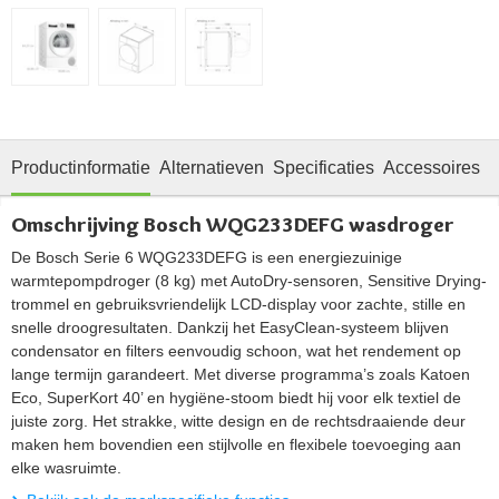
Productinformatie
Alternatieven
Specificaties
Accessoires
O
Omschrijving Bosch WQG233DEFG wasdroger
De Bosch Serie 6 WQG233DEFG is een energiezuinige
warmtepompdroger (8 kg) met AutoDry-sensoren, Sensitive Drying-
trommel en gebruiksvriendelijk LCD-display voor zachte, stille en
snelle droogresultaten. Dankzij het EasyClean-systeem blijven
condensator en filters eenvoudig schoon, wat het rendement op
lange termijn garandeert. Met diverse programma’s zoals Katoen
Eco, SuperKort 40’ en hygiëne-stoom biedt hij voor elk textiel de
juiste zorg. Het strakke, witte design en de rechtsdraaiende deur
maken hem bovendien een stijlvolle en flexibele toevoeging aan
elke wasruimte.