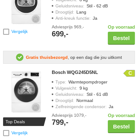
Geluidsniveau
:
Stil - 62 dB
Droogtijd
:
Lang
Anti-kreuk functie
:
Ja
Adviesprijs
969,-
Op voorraad
Vergelijk
699,-
Bestel
Gratis thuisbezorgd
, op een dag die jou uitkomt
Bosch WQG245D5NL
C
Type
:
Warmtepompdroger
Vulgewicht
:
9 kg
Geluidsniveau
:
Stil - 61 dB
Droogtijd
:
Normaal
Zelfreinigende condensor
:
Ja
Adviesprijs
1079,-
Op voorraad
799,-
Top Deals
Bestel
Vergelijk