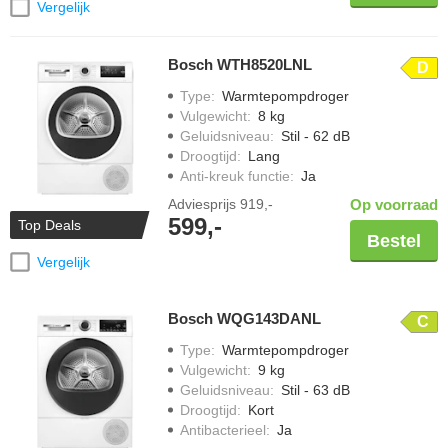
Vergelijk
Bosch WTH8520LNL
D
Type
:
Warmtepompdroger
Vulgewicht
:
8 kg
Geluidsniveau
:
Stil - 62 dB
Droogtijd
:
Lang
Anti-kreuk functie
:
Ja
Adviesprijs
919,-
Op voorraad
599,-
Top Deals
Bestel
Vergelijk
Bosch WQG143DANL
C
Type
:
Warmtepompdroger
Vulgewicht
:
9 kg
Geluidsniveau
:
Stil - 63 dB
Droogtijd
:
Kort
Antibacterieel
:
Ja