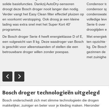
solide basisfuncties. Dankzij AutoDry-sensoren
Condensor toe
droogt deze Bosch droger nooit langer dan nodig.
condensor spo
Verder vangt het Easy Clean filter effectief pluizen op
condenswater. 
en voorkomt verstopping. Ook droog je een kleine
volledige leve
lading was extra snel met het Super Kort 40′
Serie 6 over 
programma.
droogtijden en
De Bosch droger Serie 4 heeft energieklasse D of E,
Met energiekla
een vulgewicht van 8 kg. Deze wasdroger van Bosch
ten opzichte v
is geschikt voor alleenstaanden of stellen die een
kg. De Bosch 
betrouwbare droger willen zonder poespas.
gezinnen de s
met zuinigheid
Bosch droger technologieën uitgelegd
Bosch onderscheidt zich met slimme technologieën die drogen
makkelijker, zuiniger en beter voor je kleding maken. Hieronder