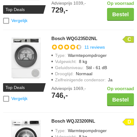
Adviesprijs
1039,-
Op voorraad
729,-
Top Deals
Bestel
Vergelijk
Bosch WQG235D2NL
C
11 reviews
Type
:
Warmtepompdroger
Vulgewicht
:
8 kg
Geluidsniveau
:
Stil - 61 dB
Droogtijd
:
Normaal
Zelfreinigende condensor
:
Ja
Top Deals
Adviesprijs
1069,-
Op voorraad
746,-
Vergelijk
Bestel
Bosch WQJ23200NL
D
Type
:
Warmtepompdroger
Vulgewicht
:
8 kg