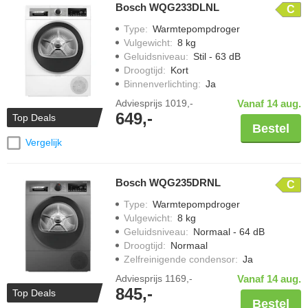
Bosch WQG233DLNL
C
Type
:
Warmtepompdroger
Vulgewicht
:
8 kg
Geluidsniveau
:
Stil - 63 dB
Droogtijd
:
Kort
Binnenverlichting
:
Ja
Adviesprijs
1019,-
Vanaf 14 aug.
649,-
Top Deals
Bestel
Vergelijk
Bosch WQG235DRNL
C
Type
:
Warmtepompdroger
Vulgewicht
:
8 kg
Geluidsniveau
:
Normaal - 64 dB
Droogtijd
:
Normaal
Zelfreinigende condensor
:
Ja
Adviesprijs
1169,-
Vanaf 14 aug.
845,-
Top Deals
Bestel