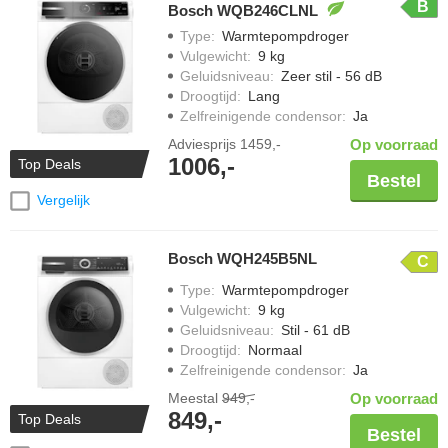
B
Bosch WQB246CLNL
Type
:
Warmtepompdroger
Vulgewicht
:
9 kg
Geluidsniveau
:
Zeer stil - 56 dB
Droogtijd
:
Lang
Zelfreinigende condensor
:
Ja
Adviesprijs
1459,-
Op voorraad
1006,-
Top Deals
Bestel
Vergelijk
Bosch WQH245B5NL
C
Type
:
Warmtepompdroger
Vulgewicht
:
9 kg
Geluidsniveau
:
Stil - 61 dB
Droogtijd
:
Normaal
Zelfreinigende condensor
:
Ja
Meestal
949,-
Op voorraad
849,-
Top Deals
Bestel