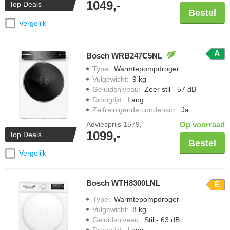
1049,-
Top Deals
Bestel
Vergelijk
A
Bosch WRB247C5NL
Type
:
Warmtepompdroger
Vulgewicht
:
9 kg
Geluidsniveau
:
Zeer stil - 57 dB
Droogtijd
:
Lang
Zelfreinigende condensor
:
Ja
Adviesprijs
1579,-
Op voorraad
1099,-
Top Deals
Bestel
Vergelijk
Bosch WTH8300LNL
E
Type
:
Warmtepompdroger
Vulgewicht
:
8 kg
Geluidsniveau
:
Stil - 63 dB
Droogtijd
:
Lang