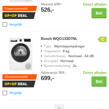
Meestal
576,-
Direct afhalen
526,-
Showroommodel
Bel
Vergelijk
Bosch WQG133D7NL
C
Type
:
Warmtepompdroger
Vulgewicht
:
8 kg
Geluidsniveau
:
Normaal - 64 dB
Droogtijd
:
Normaal
Binnenverlichting
:
Ja
Adviesprijs
989,-
Direct afhalen
699,-
Showroommodel
Bel
Vergelijk
1