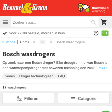
Voor
22:00
besteld, morgen in huis
9,1
Home
Bosch wasdrogers
Vorige
Bosch wasdrogers
Op zoek naar een Bosch droger? Elke droogtrommel van Bosch is
een warmtepompdroger met bewezen technologieën zoals AutoDry
meer...
en de zelfreinigende condensor. Hierdoor droog je wasgoed snel
Series
Droger technologieën
FAQ
en zuinig. Of je nu een instapmodel zoekt of een premium Bosch
wasdroger met stoomfunctie en stille werking: er is altijd een model
17
wasdrogers
voor jouw huishouden. Bosch drogers zijn er in drie series: Serie 4,
Serie 6 en Serie 8. Elke serie bouwt voort op de vorige met extra
Filteren
Categorie
functies en betere energieprestaties. Hieronder lees je wat elke
serie biedt.