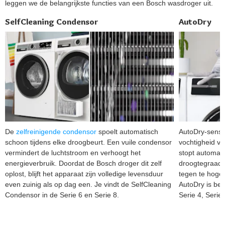
leggen we de belangrijkste functies van een Bosch wasdroger uit.
SelfCleaning Condensor
AutoDry
De
zelfreinigende condensor
spoelt automatisch
AutoDry-senso
schoon tijdens elke droogbeurt. Een vuile condensor
vochtigheid v
vermindert de luchtstroom en verhoogt het
stopt automat
energieverbruik. Doordat de Bosch droger dit zelf
droogtegraad b
oplost, blijft het apparaat zijn volledige levensduur
tegen te hoge
even zuinig als op dag een. Je vindt de SelfCleaning
AutoDry is bes
Condensor in de Serie 6 en Serie 8.
Serie 4, Serie 