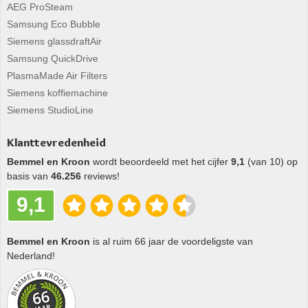
AEG ProSteam
Samsung Eco Bubble
Siemens glassdraftAir
Samsung QuickDrive
PlasmaMade Air Filters
Siemens koffiemachine
Siemens StudioLine
Klanttevredenheid
Bemmel en Kroon
wordt beoordeeld met het cijfer
9,1
(van 10) op
basis van
46.256
reviews!
9,1
Bemmel en Kroon
is al ruim 66 jaar de voordeligste van
Nederland!