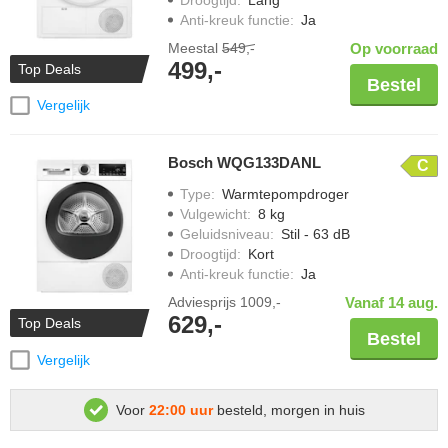
Anti-kreuk functie
:
Ja
Meestal
549,-
Op voorraad
499,-
Top Deals
Bestel
Vergelijk
Bosch WQG133DANL
C
Type
:
Warmtepompdroger
Vulgewicht
:
8 kg
Geluidsniveau
:
Stil - 63 dB
Droogtijd
:
Kort
Anti-kreuk functie
:
Ja
Adviesprijs
1009,-
Vanaf 14 aug.
629,-
Top Deals
Bestel
Vergelijk
Voor
22:00 uur
besteld, morgen in huis