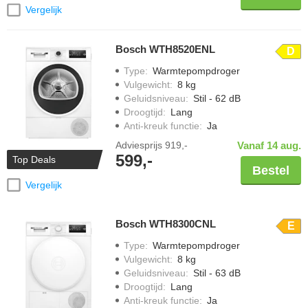
Vergelijk
Bosch WTH8520ENL
D
Type
:
Warmtepompdroger
Vulgewicht
:
8 kg
Geluidsniveau
:
Stil - 62 dB
Droogtijd
:
Lang
Anti-kreuk functie
:
Ja
Adviesprijs
919,-
Vanaf 14 aug.
599,-
Top Deals
Bestel
Vergelijk
Bosch WTH8300CNL
E
Type
:
Warmtepompdroger
Vulgewicht
:
8 kg
Geluidsniveau
:
Stil - 63 dB
Droogtijd
:
Lang
Anti-kreuk functie
:
Ja