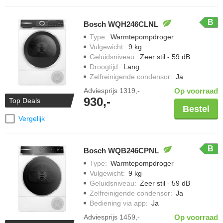
B
Bosch WQH246CLNL
Type
:
Warmtepompdroger
Vulgewicht
:
9 kg
Geluidsniveau
:
Zeer stil - 59 dB
Droogtijd
:
Lang
Zelfreinigende condensor
:
Ja
Adviesprijs
1319,-
Op voorraad
930,-
Top Deals
Bestel
Vergelijk
B
Bosch WQB246CPNL
Type
:
Warmtepompdroger
Vulgewicht
:
9 kg
Geluidsniveau
:
Zeer stil - 59 dB
Zelfreinigende condensor
:
Ja
Bediening via app
:
Ja
Adviesprijs
1459,-
Op voorraad