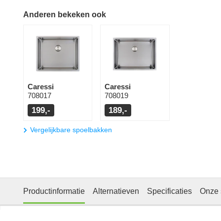
Anderen bekeken ook
Caressi
Caressi
708017
708019
199,-
189,-
Vergelijkbare spoelbakken
Productinformatie
Alternatieven
Specificaties
Onze 