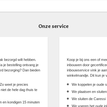
Onze service
ak bezorgd wilt hebben.
Koop je bij ons een of m
 je bestelling ontvang je
inbouwen door gecertific
ard bezorging? Dan bieden
inbouwservice vink je aan 
winkelmandje. Dit kun je
 Zo weet je precies
We koppelen je oude s
iet de hele dag thuis te
We plaatsen en sluite
We sluiten de Caressi
jn en kondigen 15 minuten
We voeren het oude inb