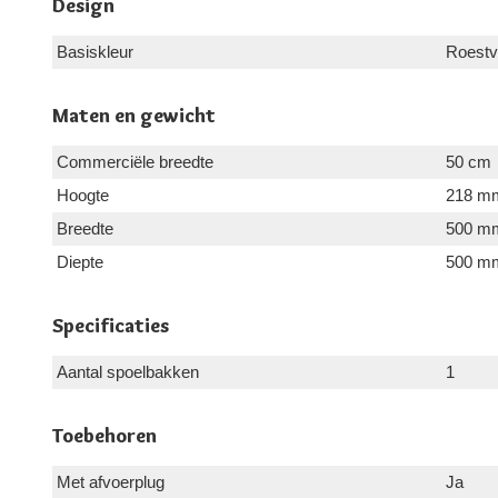
Design
Basiskleur
Roestvr
Maten en gewicht
Commerciële breedte
50 cm
Hoogte
218 m
Breedte
500 m
Diepte
500 m
Specificaties
Aantal spoelbakken
1
Toebehoren
Met afvoerplug
Ja