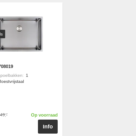
ls
708019
spoelbakken
:
1
oestvrijstaal
49,-
Op voorraad
Info