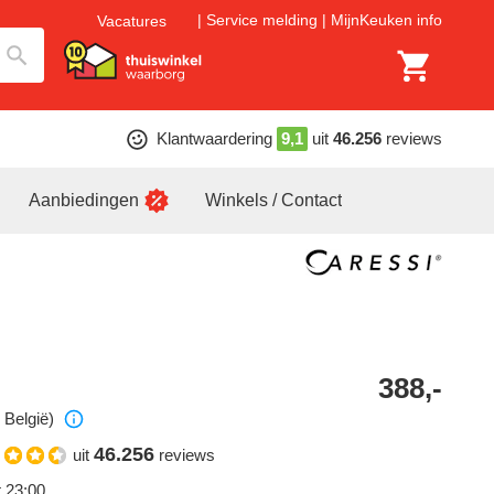
Service melding
MijnKeuken info
Vacatures
Klantwaardering
9,1
uit
46.256
reviews
Aanbiedingen
Winkels / Contact
388,-
 België)
46.256
uit
reviews
t 23:00