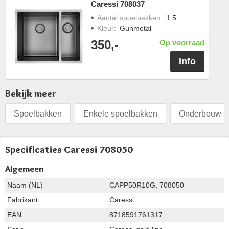
Caressi 708037
Aantal spoelbakken
:
1.5
Kleur
:
Gunmetal
350,-
Op voorraad
Info
Bekijk meer
Spoelbakken
Enkele spoelbakken
Onderbouw s
Specificaties Caressi 708050
Algemeen
Naam (NL)
CAPP50R10G, 708050
Fabrikant
Caressi
EAN
8718591761317