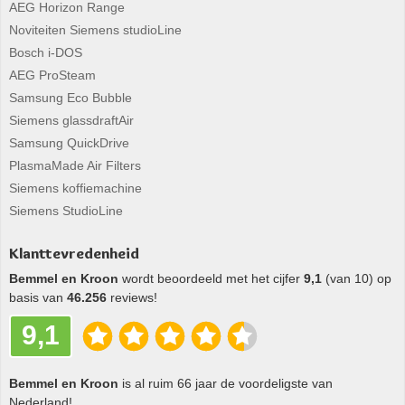
AEG Horizon Range
Noviteiten Siemens studioLine
Bosch i-DOS
AEG ProSteam
Samsung Eco Bubble
Siemens glassdraftAir
Samsung QuickDrive
PlasmaMade Air Filters
Siemens koffiemachine
Siemens StudioLine
Klanttevredenheid
Bemmel en Kroon
wordt beoordeeld met het cijfer
9,1
(van 10) op
basis van
46.256
reviews!
9,1
Bemmel en Kroon
is al ruim 66 jaar de voordeligste van
Nederland!