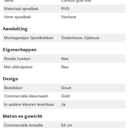
Serie
Caressi gold line
Materiaal spoelbak
RVS
Vorm spoelbak
Vierkant
Aansluiting
Montagewijze Spoelbakken
Onderbouw, Opbouw
Eigenschappen
Ronde hoeken
Nee
Met afdruipdeel
Nee
Design
Basiskleur
Goud
Commerciële kleurnaam
Gold
In andere kleuren leverbaar
Ja
Maten en gewicht
Commerciële breedte
54 cm