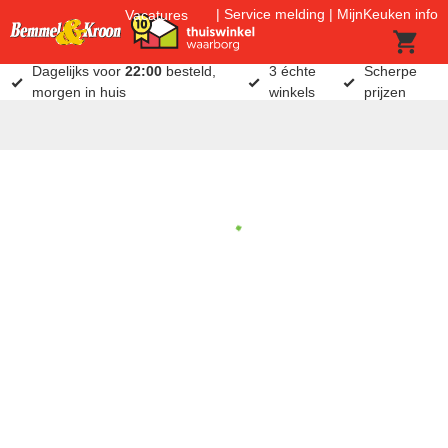
Service melding
MijnKeuken info
Vacatures
Dagelijks voor
22:00
besteld,
3 échte
Scherpe
morgen in huis
winkels
prijzen