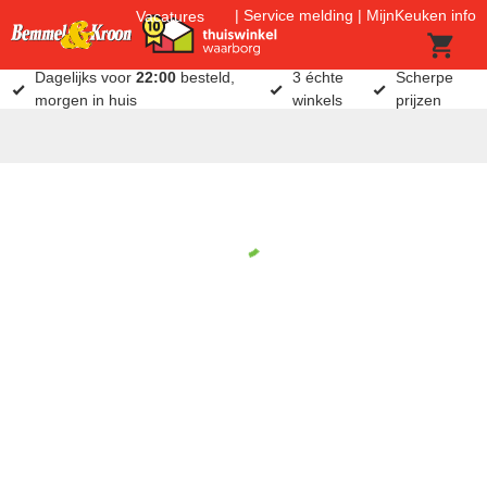
Service melding
MijnKeuken info
Vacatures
Dagelijks voor
22:00
besteld,
3 échte
Scherpe
morgen in huis
winkels
prijzen