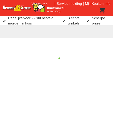
Service melding
MijnKeuken info
Vacatures
Dagelijks voor
22:00
besteld,
3 échte
Scherpe
morgen in huis
winkels
prijzen