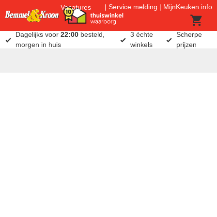
Service melding
MijnKeuken info
Vacatures
Dagelijks voor
22:00
besteld,
3 échte
Scherpe
morgen in huis
winkels
prijzen