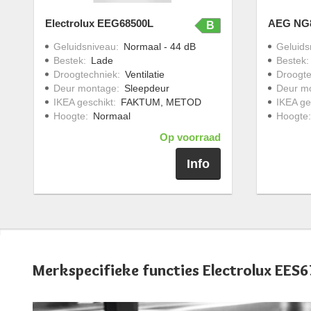
Electrolux EEG68500L
AEG NG
B
Geluidsniveau
:
Normaal - 44 dB
Geluids
Bestek
:
Lade
Bestek
Droogtechniek
:
Ventilatie
Droogte
Deur montage
:
Sleepdeur
Deur m
IKEA geschikt
:
FAKTUM, METOD
IKEA ge
Hoogte
:
Normaal
Hoogte
Op voorraad
Info
Merkspecifieke functies Electrolux EES