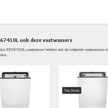
ES67410L ook deze vaatwassers
trolux EES67410L vaatwasser hebben ook de volgende vaatwassers be
olux.
Top Deals