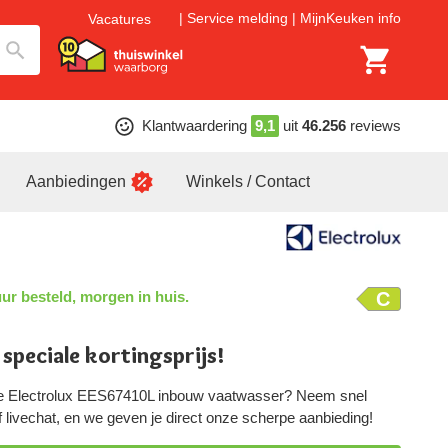
Service melding
MijnKeuken info
Vacatures
Klantwaardering
9,1
uit
46.256
reviews
Aanbiedingen
Winkels / Contact
ur besteld, morgen in huis.
C
 speciale kortingsprijs!
ze Electrolux EES67410L inbouw vaatwasser? Neem snel
of livechat, en we geven je direct onze scherpe aanbieding!