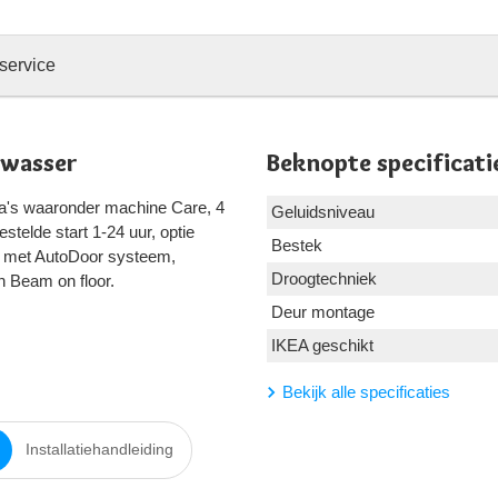
service
twasser
Beknopte specificati
a's waaronder machine Care, 4
Geluidsniveau
stelde start 1-24 uur, optie
Bestek
ie met AutoDoor systeem,
Droogtechniek
en Beam on floor.
Deur montage
IKEA geschikt
Bekijk alle specificaties
Installatiehandleiding