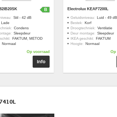
82IB20SK
Electrolux KEAF7200L
B
niveau
:
Stil - 42 dB
Geluidsniveau
:
Luid - 49 dB
:
Lade
Bestek
:
Korf
chniek
:
Condens
Droogtechniek
:
Ventilatie
ontage
:
Sleepdeur
Deur montage
:
Sleepdeur
schikt
:
FAKTUM, METOD
IKEA geschikt
:
FAKTUM
:
Normaal
Hoogte
:
Normaal
Op voorraad
Op 
Info
67410L