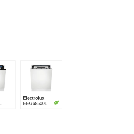
Electrolux
L
EEG68500L