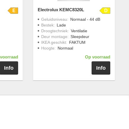
Electrolux KEMC8320L
E
D
Geluidsniveau
:
Normaal - 44 dB
Bestek
:
Lade
Droogtechniek
:
Ventilatie
Deur montage
:
Sleepdeur
IKEA geschikt
:
FAKTUM
Hoogte
:
Normaal
voorraad
Op voorraad
Info
Info