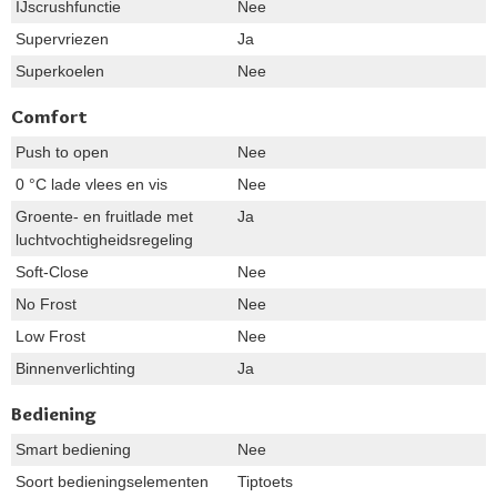
IJscrushfunctie
Nee
Supervriezen
Ja
Superkoelen
Nee
Comfort
Push to open
Nee
0 °C lade vlees en vis
Nee
Groente- en fruitlade met
Ja
luchtvochtigheidsregeling
Soft-Close
Nee
No Frost
Nee
Low Frost
Nee
Binnenverlichting
Ja
Bediening
Smart bediening
Nee
Soort bedieningselementen
Tiptoets