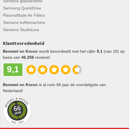
Siemens glassdraftAir
Samsung QuickDrive
PlasmaMade Air Filters
Siemens koffiemachine
Siemens StudioLine
Klanttevredenheid
Bemmel en Kroon
wordt beoordeeld met het cijfer
9,1
(van 10) op
basis van
46.256
reviews!
9,1
Bemmel en Kroon
is al ruim 66 jaar de voordeligste van
Nederland!