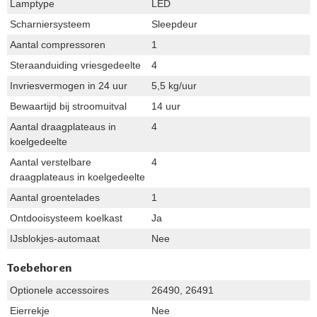
Lamptype
LED
Scharniersysteem
Sleepdeur
Aantal compressoren
1
Steraanduiding vriesgedeelte
4
Invriesvermogen in 24 uur
5,5 kg/uur
Bewaartijd bij stroomuitval
14 uur
Aantal draagplateaus in
4
koelgedeelte
Aantal verstelbare
4
draagplateaus in koelgedeelte
Aantal groentelades
1
Ontdooisysteem koelkast
Ja
IJsblokjes-automaat
Nee
Toebehoren
Optionele accessoires
26490, 26491
Eierrekje
Nee