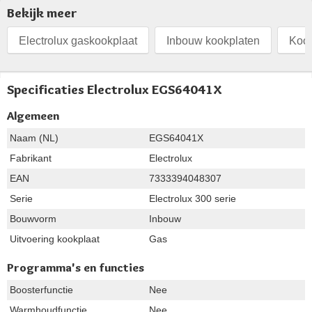
Bekijk meer
Electrolux gaskookplaat
Inbouw kookplaten
Kook
Specificaties Electrolux EGS64041X
Algemeen
Naam (NL)
EGS64041X
Fabrikant
Electrolux
EAN
7333394048307
Serie
Electrolux 300 serie
Bouwvorm
Inbouw
Uitvoering kookplaat
Gas
Programma's en functies
Boosterfunctie
Nee
Warmhoudfunctie
Nee