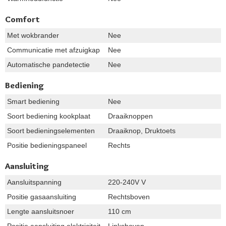
Comfort
Met wokbrander
Nee
Communicatie met afzuigkap
Nee
Automatische pandetectie
Nee
Bediening
Smart bediening
Nee
Soort bediening kookplaat
Draaiknoppen
Soort bedieningselementen
Draaiknop, Druktoets
Positie bedieningspaneel
Rechts
Aansluiting
Aansluitspanning
220-240V V
Positie gasaansluiting
Rechtsboven
Lengte aansluitsnoer
110 cm
Positie aansluiting elektriciteit
Linksboven