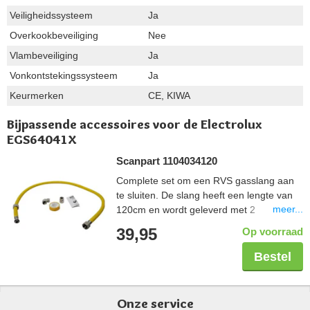
Veiligheidssysteem
Ja
Overkookbeveiliging
Nee
Vlambeveiliging
Ja
Vonkontstekingssysteem
Ja
Keurmerken
CE, KIWA
Bijpassende accessoires voor de Electrolux
EGS64041X
Scanpart 1104034120
Complete set om een RVS gasslang aan
te sluiten. De slang heeft een lengte van
meer...
120cm en wordt geleverd met 2
koppelstukken zodat deze in elke situatie
39,95
Op voorraad
aangesloten kan worden. De tape wordt
gebruikt om de schroefdraadverbinding
Bestel
veilig af te sluiten. De gehele set is Gastec
gekeurd.
Onze service