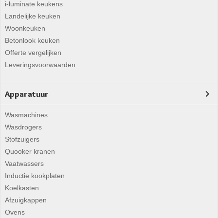
i-luminate keukens
Landelijke keuken
Woonkeuken
Betonlook keuken
Offerte vergelijken
Leveringsvoorwaarden
Apparatuur
Wasmachines
Wasdrogers
Stofzuigers
Quooker kranen
Vaatwassers
Inductie kookplaten
Koelkasten
Afzuigkappen
Ovens