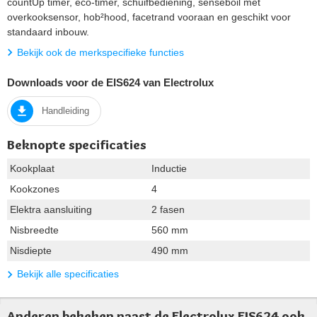
countUp timer, eco-timer, schuifbediening, senseboil met
overkooksensor, hob²hood, facetrand vooraan en geschikt voor
standaard inbouw.
Bekijk ook de merkspecifieke functies
Downloads voor de EIS624 van Electrolux
Handleiding
Beknopte specificaties
Kookplaat
Inductie
Kookzones
4
Elektra aansluiting
2 fasen
Nisbreedte
560 mm
Nisdiepte
490 mm
Bekijk alle specificaties
Anderen bekeken naast de Electrolux EIS624 ook