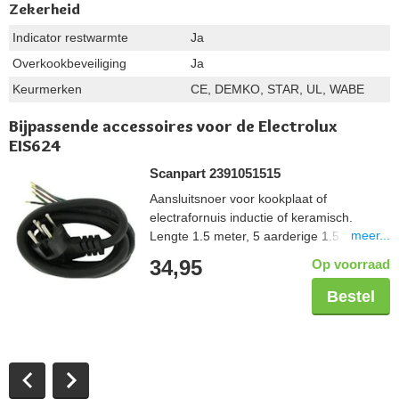
Zekerheid
Indicator restwarmte
Ja
Overkookbeveiliging
Ja
Keurmerken
CE, DEMKO, STAR, UL, WABE
Bijpassende accessoires voor de Electrolux
EIS624
Scanpart 2391051515
Aansluitsnoer voor kookplaat of
electrafornuis inductie of keramisch.
meer...
Lengte 1.5 meter, 5 aarderige 1.5 mm2,
aangegoten perilexstekker
34,95
Op voorraad
Bestel