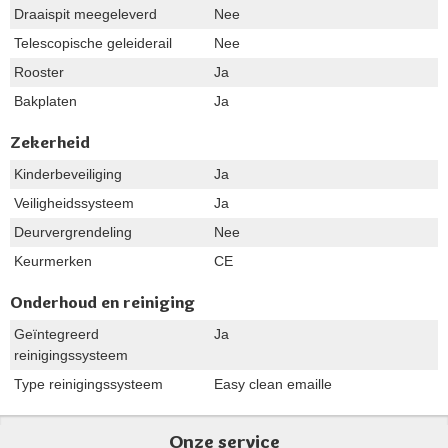
Draaispit meegeleverd
Nee
Telescopische geleiderail
Nee
Rooster
Ja
Bakplaten
Ja
Zekerheid
Kinderbeveiliging
Ja
Veiligheidssysteem
Ja
Deurvergrendeling
Nee
Keurmerken
CE
Onderhoud en reiniging
Geïntegreerd
Ja
reinigingssysteem
Type reinigingssysteem
Easy clean emaille
Onze service