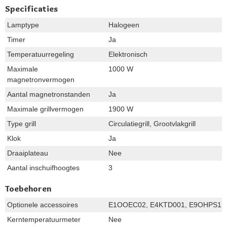
Specificaties
Lamptype
Halogeen
Timer
Ja
Temperatuurregeling
Elektronisch
Maximale
1000 W
magnetronvermogen
Aantal magnetronstanden
Ja
Maximale grillvermogen
1900 W
Type grill
Circulatiegrill, Grootvlakgrill
Klok
Ja
Draaiplateau
Nee
Aantal inschuifhoogtes
3
Toebehoren
Optionele accessoires
E1OOEC02, E4KTD001, E9OHPS1,
Kerntemperatuurmeter
Nee