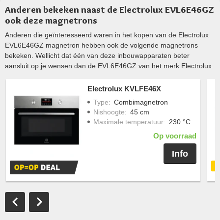
Anderen bekeken naast de Electrolux EVL6E46GZ
ook deze magnetrons
Anderen die geïnteresseerd waren in het kopen van de Electrolux
EVL6E46GZ magnetron hebben ook de volgende magnetrons
bekeken. Wellicht dat één van deze inbouwapparaten beter
aansluit op je wensen dan de EVL6E46GZ van het merk Electrolux.
Electrolux KVLFE46X
Type
:
Combimagnetron
Nishoogte
:
45 cm
Maximale temperatuur
:
230 °C
Op voorraad
Info
G