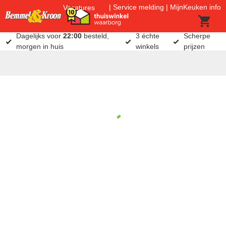
Service melding
MijnKeuken info
Vacatures
Dagelijks voor
22:00
besteld,
3 échte
Scherpe
morgen in huis
winkels
prijzen