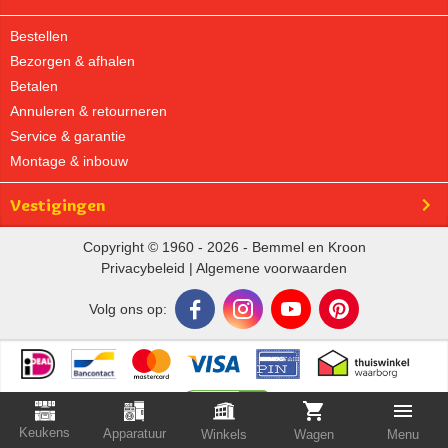
Bestellen
Bezorgen & afhalen
Betalen
Annuleren & retourneren
Service & garantie
Montage & inbouw
Vestigingen
Copyright © 1960 - 2026 - Bemmel en Kroon
Privacybeleid
|
Algemene voorwaarden
Volg ons op:
Keukens
Apparatuur
Winkels
Wagen
Menu