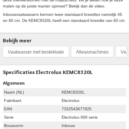
deze overeenkomen met de maatschets. Wil je weten hoe je deze
maten op de juiste manier opmeet? Bekijk dan de video.
Inbouwvaatwassers kennen twee standaard breedtes namelijk 45
en 60 cm. De KEMC8320L heeft een standaard breedte van 60 cm.
Bekijk meer
Vaatwasser met besteklade
Afwasmachines
Vaa
Specificaties Electrolux KEMC8320L
Algemeen
Naam (NL)
KEMC8320L
Fabrikant
Electrolux
EAN
7332543677825
Serie
Electrolux 600 serie
Bouwvorm
Inbouw