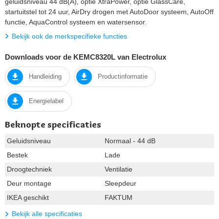
geluidsniveau 44 dB(A), optie XtraPower, optie GlassCare,
startuitstel tot 24 uur, AirDry drogen met AutoDoor systeem, AutoOff
functie, AquaControl systeem en watersensor.
Bekijk ook de merkspecifieke functies
Downloads voor de KEMC8320L van Electrolux
Handleiding
Productinformatie
Energielabel
Beknopte specificaties
Geluidsniveau
Normaal - 44 dB
Bestek
Lade
Droogtechniek
Ventilatie
Deur montage
Sleepdeur
IKEA geschikt
FAKTUM
Bekijk alle specificaties