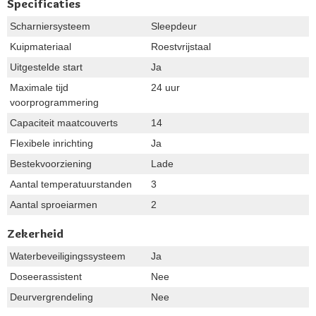
Specificaties
Scharniersysteem
Sleepdeur
Kuipmateriaal
Roestvrijstaal
Uitgestelde start
Ja
Maximale tijd
24 uur
voorprogrammering
Capaciteit maatcouverts
14
Flexibele inrichting
Ja
Bestekvoorziening
Lade
Aantal temperatuurstanden
3
Aantal sproeiarmen
2
Zekerheid
Waterbeveiligingssysteem
Ja
Doseerassistent
Nee
Deurvergrendeling
Nee