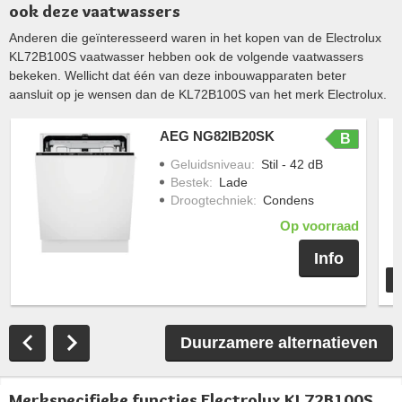
ook deze vaatwassers
Anderen die geïnteresseerd waren in het kopen van de Electrolux
KL72B100S vaatwasser hebben ook de volgende vaatwassers
bekeken. Wellicht dat één van deze inbouwapparaten beter
aansluit op je wensen dan de KL72B100S van het merk Electrolux.
AEG NG82IB20SK
B
Geluidsniveau
:
Stil - 42 dB
Bestek
:
Lade
Droogtechniek
:
Condens
Op voorraad
Info
Duurzamere alternatieven
Merkspecifieke functies Electrolux KL72B100S