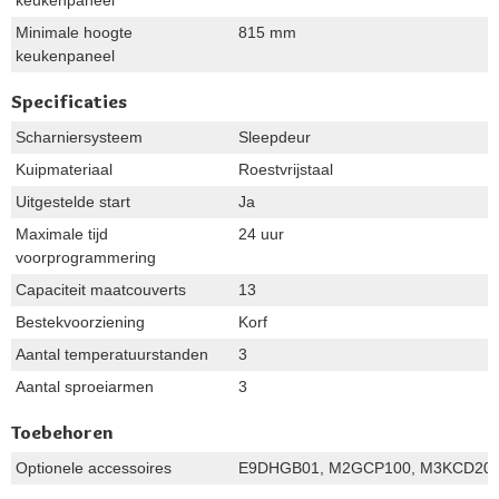
keukenpaneel
Minimale hoogte
815 mm
keukenpaneel
Specificaties
Scharniersysteem
Sleepdeur
Kuipmateriaal
Roestvrijstaal
Uitgestelde start
Ja
Maximale tijd
24 uur
voorprogrammering
Capaciteit maatcouverts
13
Bestekvoorziening
Korf
Aantal temperatuurstanden
3
Aantal sproeiarmen
3
Toebehoren
Optionele accessoires
E9DHGB01, M2GCP100, M3KCD202