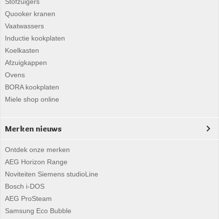
Stofzuigers
Quooker kranen
Vaatwassers
Inductie kookplaten
Koelkasten
Afzuigkappen
Ovens
BORA kookplaten
Miele shop online
Merken nieuws
Ontdek onze merken
AEG Horizon Range
Noviteiten Siemens studioLine
Bosch i-DOS
AEG ProSteam
Samsung Eco Bubble