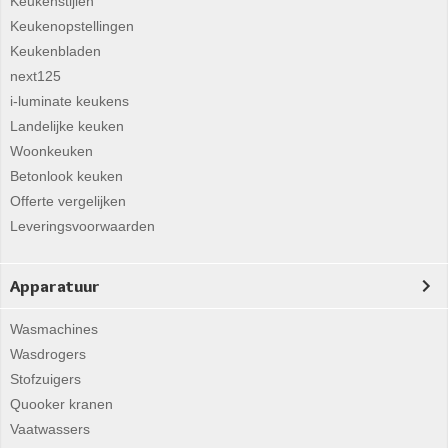
Keukenstijlen
Keukenopstellingen
Keukenbladen
next125
i-luminate keukens
Landelijke keuken
Woonkeuken
Betonlook keuken
Offerte vergelijken
Leveringsvoorwaarden
Apparatuur
Wasmachines
Wasdrogers
Stofzuigers
Quooker kranen
Vaatwassers