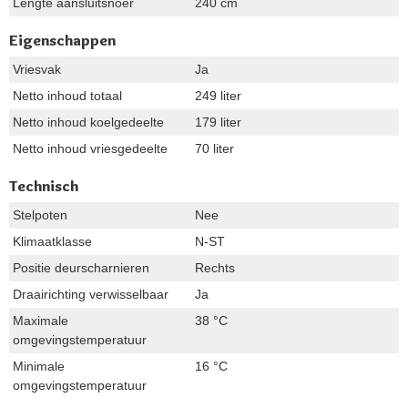
Lengte aansluitsnoer
240 cm
Eigenschappen
Vriesvak
Ja
Netto inhoud totaal
249 liter
Netto inhoud koelgedeelte
179 liter
Netto inhoud vriesgedeelte
70 liter
Technisch
Stelpoten
Nee
Klimaatklasse
N-ST
Positie deurscharnieren
Rechts
Draairichting verwisselbaar
Ja
Maximale
38 °C
omgevingstemperatuur
Minimale
16 °C
omgevingstemperatuur