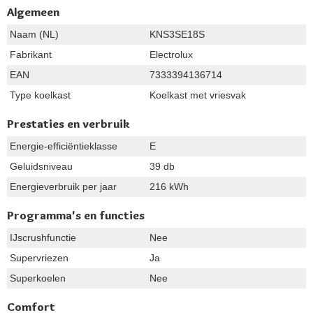
Algemeen
Naam (NL)
KNS3SE18S
Fabrikant
Electrolux
EAN
7333394136714
Type koelkast
Koelkast met vriesvak
Prestaties en verbruik
Energie-efficiëntieklasse
E
Geluidsniveau
39 db
Energieverbruik per jaar
216 kWh
Programma's en functies
IJscrushfunctie
Nee
Supervriezen
Ja
Superkoelen
Nee
Comfort