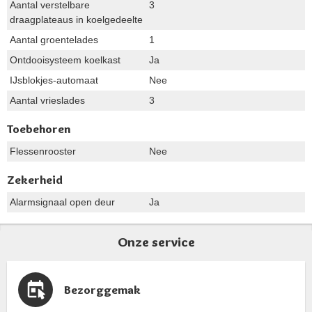
Aantal verstelbare
3
draagplateaus in koelgedeelte
Aantal groentelades
1
Ontdooisysteem koelkast
Ja
IJsblokjes-automaat
Nee
Aantal vrieslades
3
Toebehoren
Flessenrooster
Nee
Zekerheid
Alarmsignaal open deur
Ja
Onze service
Bezorggemak