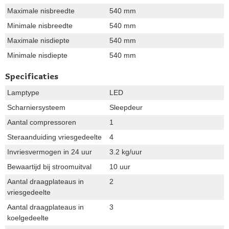
Maximale nisbreedte
540 mm
Minimale nisbreedte
540 mm
Maximale nisdiepte
540 mm
Minimale nisdiepte
540 mm
Specificaties
Lamptype
LED
Scharniersysteem
Sleepdeur
Aantal compressoren
1
Steraanduiding vriesgedeelte
4
Invriesvermogen in 24 uur
3.2 kg/uur
Bewaartijd bij stroomuitval
10 uur
Aantal draagplateaus in
2
vriesgedeelte
Aantal draagplateaus in
3
koelgedeelte