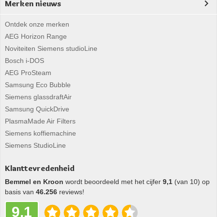
Merken nieuws
Ontdek onze merken
AEG Horizon Range
Noviteiten Siemens studioLine
Bosch i-DOS
AEG ProSteam
Samsung Eco Bubble
Siemens glassdraftAir
Samsung QuickDrive
PlasmaMade Air Filters
Siemens koffiemachine
Siemens StudioLine
Klanttevredenheid
Bemmel en Kroon
wordt beoordeeld met het cijfer
9,1
(van 10) op
basis van
46.256
reviews!
9,1