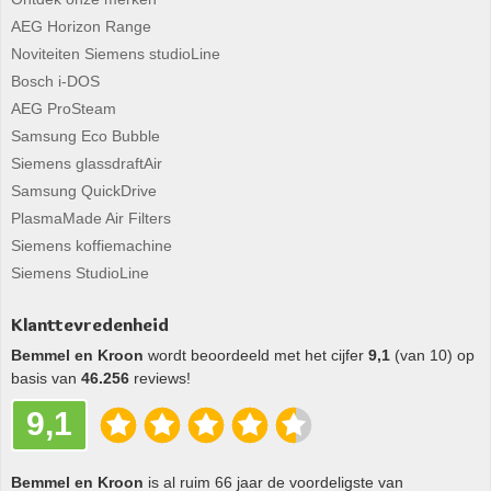
AEG Horizon Range
Noviteiten Siemens studioLine
Bosch i-DOS
AEG ProSteam
Samsung Eco Bubble
Siemens glassdraftAir
Samsung QuickDrive
PlasmaMade Air Filters
Siemens koffiemachine
Siemens StudioLine
Klanttevredenheid
Bemmel en Kroon
wordt beoordeeld met het cijfer
9,1
(van 10) op
basis van
46.256
reviews!
9,1
Bemmel en Kroon
is al ruim 66 jaar de voordeligste van