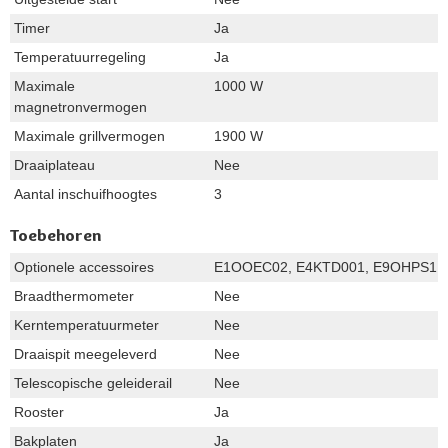
Timer
Ja
Temperatuurregeling
Ja
Maximale
1000 W
magnetronvermogen
Maximale grillvermogen
1900 W
Draaiplateau
Nee
Aantal inschuifhoogtes
3
Toebehoren
Optionele accessoires
E1OOEC02, E4KTD001, E9OHPS1,
Braadthermometer
Nee
Kerntemperatuurmeter
Nee
Draaispit meegeleverd
Nee
Telescopische geleiderail
Nee
Rooster
Ja
Bakplaten
Ja