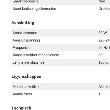
Smart bediening
Nee
Soort bedieningselementen
Drukto
Aansluiting
Aansluitwaarde
90 W
Aansluitspanning
220-24
Frequentie
50 Hz 
Aansluitstekker meegeleverd
Ja
Lengte aansluitsnoer
130 c
Eigenschappen
Materiaal vetfilter
Alumin
Aantal filters
1
Technisch