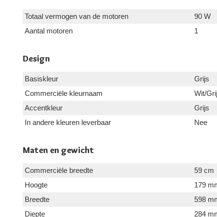
Totaal vermogen van de motoren
90 W
Aantal motoren
1
Design
Basiskleur
Grijs
Commerciële kleurnaam
Wit/Gri
Accentkleur
Grijs
In andere kleuren leverbaar
Nee
Maten en gewicht
Commerciële breedte
59 cm
Hoogte
179 m
Breedte
598 m
Diepte
284 m