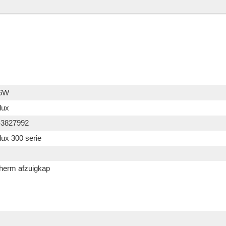
6W
lux
43827992
lux 300 serie
herm afzuigkap