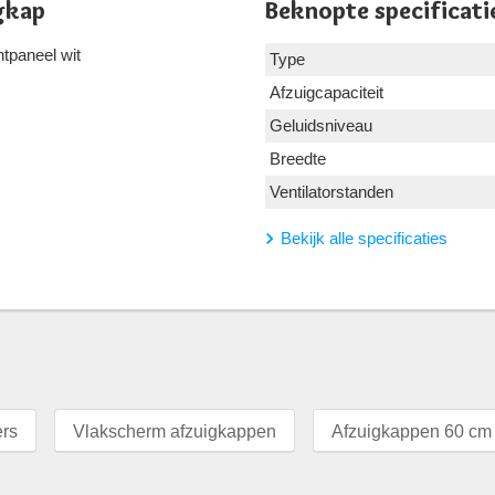
gkap
Beknopte specificati
ntpaneel wit
Type
Afzuigcapaciteit
Geluidsniveau
Breedte
Ventilatorstanden
Bekijk alle specificaties
ers
Vlakscherm afzuigkappen
Afzuigkappen 60 cm