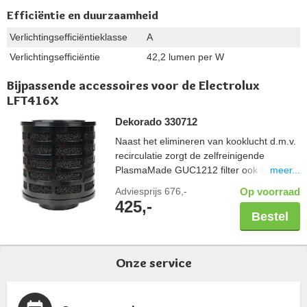
Efficiëntie en duurzaamheid
Verlichtingsefficiëntieklasse
A
Verlichtingsefficiëntie
42,2 lumen per W
Bijpassende accessoires voor de Electrolux
LFT416X
Dekorado 330712
Naast het elimineren van kooklucht d.m.v.
recirculatie zorgt de zelfreinigende
meer...
PlasmaMade GUC1212 filter ook voor een
gezond binnenklimaat; vrij van geuren,
Adviesprijs
676,-
Op voorraad
pollen en bacteriën. Controleer altijd de
425,-
maatvoering van uw schacht in combinatie
Bestel
met een PlasmaMade filter. Let hierbij op
de breedte en diepte, maar ook een
benodigde hoogte van 20cm. Capaciteit
Onze service
600 m3/u.