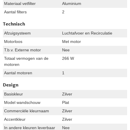
Materiaal vetfilter
Aluminium
Aantal filters
2
Technisch
Afzuigsysteem
Luchtafvoer en Recirculatie
Motorloos
Met motor
T.b.v. Externe motor
Nee
Totaal vermogen van de
266 W
motoren
Aantal motoren
1
Design
Basiskleur
Zilver
Model wandschouw
Plat
Commerciële kleurnaam
Zilver
Accentkleur
Zilver
In andere kleuren leverbaar
Nee