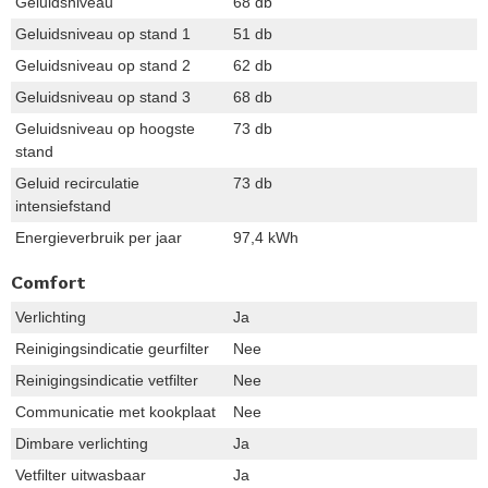
Geluidsniveau
68 db
Geluidsniveau op stand 1
51 db
Geluidsniveau op stand 2
62 db
Geluidsniveau op stand 3
68 db
Geluidsniveau op hoogste
73 db
stand
Geluid recirculatie
73 db
intensiefstand
Energieverbruik per jaar
97,4 kWh
Comfort
Verlichting
Ja
Reinigingsindicatie geurfilter
Nee
Reinigingsindicatie vetfilter
Nee
Communicatie met kookplaat
Nee
Dimbare verlichting
Ja
Vetfilter uitwasbaar
Ja