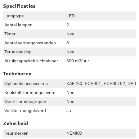
Specificaties
Lamptype
LED
Aantal lampen
2
Timer
Nee
Aantal vermogensstanden
3
Terugslagklep
Nee
Afzuigcapaciteit luchtafvoer
600 m3/uur
Toebehoren
Optionele accessoires
KAF750, ECFB01, ECFBLL02, DP-IQ
Koolstoffilter meegeleverd
Nee
Geurfilter inbegrepen
Nee
Vetfilter meegeleverd
Ja
Zekerheid
Keurmerken
NEMKO