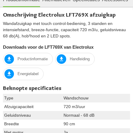
Omschrijving Electrolux LFT769X afzuigkap
Wandafzuigkap met touch control-bediening, 3 standen en
intensiefstand, breeze-functie, capaciteit 720 m3/u, geluidsniveau
68 db(A), hob²hood en 2 LED spots.
Downloads voor de LFT769X van Electrolux
Productinformatie
Handleiding
Energielabel
Beknopte specificaties
Type
Wandschouw
Afzuigcapaciteit
720 m3/uur
Geluidsniveau
Normaal - 68 dB
Breedte
90 cm
Met motor
Ja