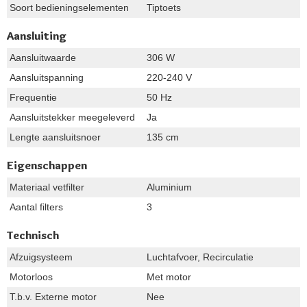
Soort bedieningselementen
Tiptoets
Aansluiting
Aansluitwaarde
306 W
Aansluitspanning
220-240 V
Frequentie
50 Hz
Aansluitstekker meegeleverd
Ja
Lengte aansluitsnoer
135 cm
Eigenschappen
Materiaal vetfilter
Aluminium
Aantal filters
3
Technisch
Afzuigsysteem
Luchtafvoer, Recirculatie
Motorloos
Met motor
T.b.v. Externe motor
Nee