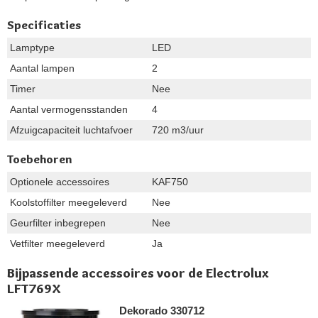
Specificaties
Lamptype
LED
Aantal lampen
2
Timer
Nee
Aantal vermogensstanden
4
Afzuigcapaciteit luchtafvoer
720 m3/uur
Toebehoren
Optionele accessoires
KAF750
Koolstoffilter meegeleverd
Nee
Geurfilter inbegrepen
Nee
Vetfilter meegeleverd
Ja
Bijpassende accessoires voor de Electrolux
LFT769X
Dekorado 330712