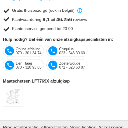
Gratis thuisbezorgd (ook in België)
9,1
46.256
Klantwaardering
uit
reviews
Klantenservice geopend tot 23:00
Hulp nodig? Bel één van onze afzuigkapspecialisten in:
Online afdeling
Cruquius
070 - 301 34 74
023 - 548 30 60
Den Haag
Zoeterwoude
070 - 320 93 85
071 - 523 68 87
Maatschetsen LFT769X afzuigkap
Productinformatie
Alternatieven
Specificaties
Accessoires
O