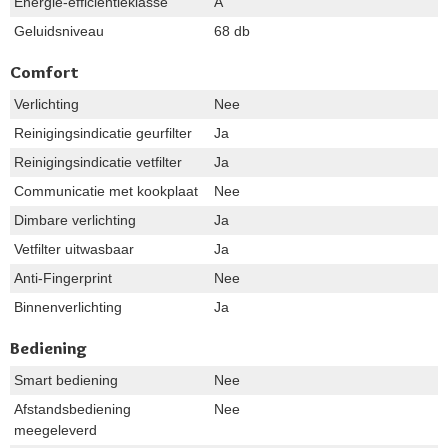
Energie-efficiëntieklasse
A
Geluidsniveau
68 db
Comfort
Verlichting
Nee
Reinigingsindicatie geurfilter
Ja
Reinigingsindicatie vetfilter
Ja
Communicatie met kookplaat
Nee
Dimbare verlichting
Ja
Vetfilter uitwasbaar
Ja
Anti-Fingerprint
Nee
Binnenverlichting
Ja
Bediening
Smart bediening
Nee
Afstandsbediening
Nee
meegeleverd