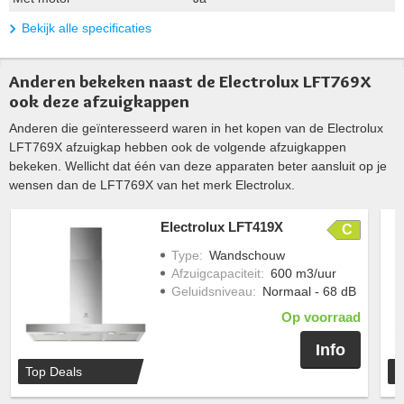
Bekijk alle specificaties
Anderen bekeken naast de Electrolux LFT769X
ook deze afzuigkappen
Anderen die geïnteresseerd waren in het kopen van de Electrolux
LFT769X afzuigkap hebben ook de volgende afzuigkappen
bekeken. Wellicht dat één van deze apparaten beter aansluit op je
wensen dan de LFT769X van het merk Electrolux.
Electrolux LFT419X
C
Type
:
Wandschouw
Afzuigcapaciteit
:
600 m3/uur
Geluidsniveau
:
Normaal - 68 dB
Op voorraad
Info
Top Deals
T