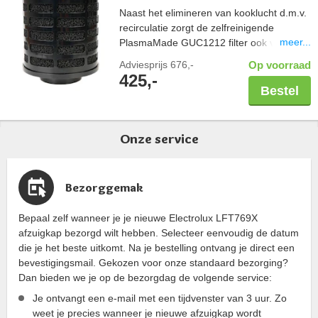
Naast het elimineren van kooklucht d.m.v.
recirculatie zorgt de zelfreinigende
meer...
PlasmaMade GUC1212 filter ook voor een
gezond binnenklimaat; vrij van geuren,
Adviesprijs
676,-
Op voorraad
pollen en bacteriën. Controleer altijd de
425,-
maatvoering van uw schacht in combinatie
Bestel
met een PlasmaMade filter. Let hierbij op
de breedte en diepte, maar ook een
benodigde hoogte van 20cm. Capaciteit
Onze service
600 m3/u.
Bezorggemak
Bepaal zelf wanneer je je nieuwe Electrolux LFT769X
afzuigkap bezorgd wilt hebben. Selecteer eenvoudig de datum
die je het beste uitkomt. Na je bestelling ontvang je direct een
bevestigingsmail. Gekozen voor onze standaard bezorging?
Dan bieden we je op de bezorgdag de volgende service:
Je ontvangt een e-mail met een tijdvenster van 3 uur. Zo
weet je precies wanneer je nieuwe afzuigkap wordt