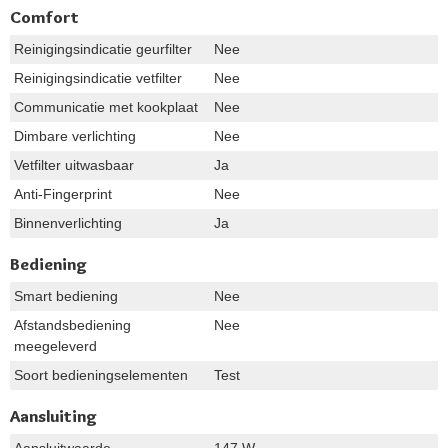
Comfort
Reinigingsindicatie geurfilter
Nee
Reinigingsindicatie vetfilter
Nee
Communicatie met kookplaat
Nee
Dimbare verlichting
Nee
Vetfilter uitwasbaar
Ja
Anti-Fingerprint
Nee
Binnenverlichting
Ja
Bediening
Smart bediening
Nee
Afstandsbediening
Nee
meegeleverd
Soort bedieningselementen
Test
Aansluiting
Aansluitwaarde
147 W