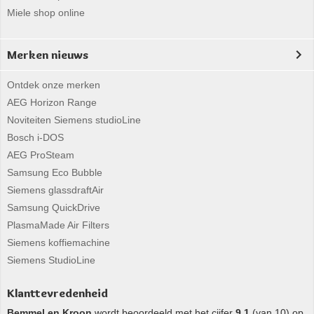
Miele shop online
Merken nieuws
Ontdek onze merken
AEG Horizon Range
Noviteiten Siemens studioLine
Bosch i-DOS
AEG ProSteam
Samsung Eco Bubble
Siemens glassdraftAir
Samsung QuickDrive
PlasmaMade Air Filters
Siemens koffiemachine
Siemens StudioLine
Klanttevredenheid
Bemmel en Kroon
wordt beoordeeld met het cijfer
9,1
(van 10) op