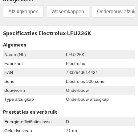
Afzuigkappen
Wasemkappen
Onderbouw afzui
Specificaties Electrolux LFU226K
Algemeen
Naam (NL)
LFU226K
Fabrikant
Electrolux
EAN
7332543614424
Serie
Electrolux 300 serie
Bouwvorm
Onderbouw
Type afzuigkap
Onderbouw afzuigkap
Prestaties en verbruik
Energie-efficiëntieklasse
D
Geluidsniveau
71 db