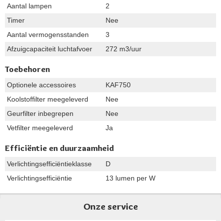
Aantal lampen
2
Timer
Nee
Aantal vermogensstanden
3
Afzuigcapaciteit luchtafvoer
272 m3/uur
Toebehoren
Optionele accessoires
KAF750
Koolstoffilter meegeleverd
Nee
Geurfilter inbegrepen
Nee
Vetfilter meegeleverd
Ja
Efficiëntie en duurzaamheid
Verlichtingsefficiëntieklasse
D
Verlichtingsefficiëntie
13 lumen per W
Onze service