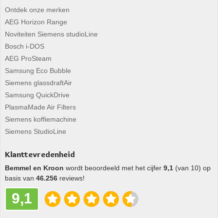
Ontdek onze merken
AEG Horizon Range
Noviteiten Siemens studioLine
Bosch i-DOS
AEG ProSteam
Samsung Eco Bubble
Siemens glassdraftAir
Samsung QuickDrive
PlasmaMade Air Filters
Siemens koffiemachine
Siemens StudioLine
Klanttevredenheid
Bemmel en Kroon
wordt beoordeeld met het cijfer
9,1
(van 10) op
basis van
46.256
reviews!
9,1