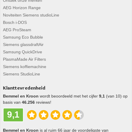
Ontdek onze merken
AEG Horizon Range
Noviteiten Siemens studioLine
Bosch i-DOS
AEG ProSteam
Samsung Eco Bubble
Siemens glassdraftAir
Samsung QuickDrive
PlasmaMade Air Filters
Siemens koffiemachine
Siemens StudioLine
Klanttevredenheid
Bemmel en Kroon
wordt beoordeeld met het cijfer
9,1
(van 10) op
basis van
46.256
reviews!
9,1
Bemmel en Kroon
is al ruim 66 jaar de voordeligste van