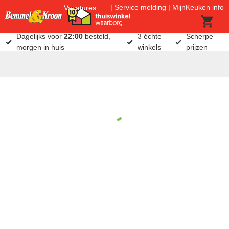
Service melding
MijnKeuken info
Vacatures
Dagelijks voor
22:00
besteld,
3 échte
Scherpe
morgen in huis
winkels
prijzen