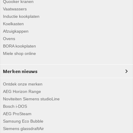
Quooker kranen
Vaatwassers
Inductie kookplaten
Koelkasten
Afzuigkappen
Ovens
BORA kookplaten
Miele shop online
Merken nieuws
Ontdek onze merken
AEG Horizon Range
Noviteiten Siemens studioLine
Bosch i-DOS
AEG ProSteam
Samsung Eco Bubble
Siemens glassdraftAir