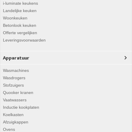
i-luminate keukens
Landelijke keuken
Woonkeuken
Betonlook keuken
Offerte vergelijken
Leveringsvoorwaarden
Apparatuur
Wasmachines
Wasdrogers
Stofzuigers
Quooker kranen
Vaatwassers
Inductie kookplaten
Koelkasten
Afzuigkappen
Ovens