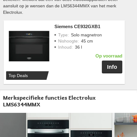
aansluit op je wensen dan de LMS6344MMX van het merk
Electrolux.
Siemens CE932GXB1
Type
:
Solo magnetron
Nishoogte
:
45 cm
Inhoud
:
36 l
Op voorraad
Info
Top Deals
Merkspecifieke functies Electrolux
LMS6344MMX