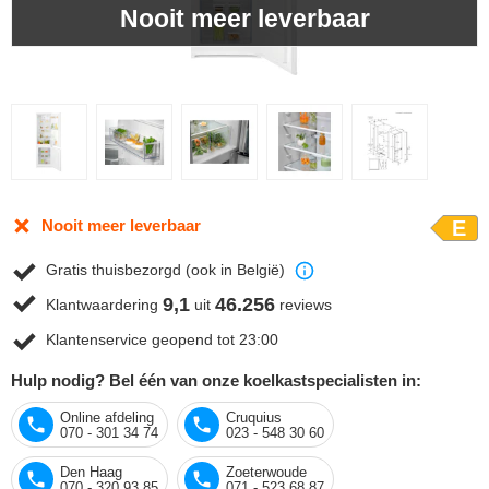
Nooit meer leverbaar
Nooit meer leverbaar
E
Gratis thuisbezorgd (ook in België)
9,1
46.256
Klantwaardering
uit
reviews
Klantenservice geopend tot 23:00
Hulp nodig? Bel één van onze koelkastspecialisten in:
Online afdeling
Cruquius
070 - 301 34 74
023 - 548 30 60
Den Haag
Zoeterwoude
070 - 320 93 85
071 - 523 68 87