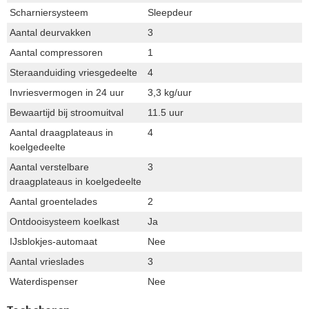
Scharniersysteem
Sleepdeur
Aantal deurvakken
3
Aantal compressoren
1
Steraanduiding vriesgedeelte
4
Invriesvermogen in 24 uur
3,3 kg/uur
Bewaartijd bij stroomuitval
11.5 uur
Aantal draagplateaus in
4
koelgedeelte
Aantal verstelbare
3
draagplateaus in koelgedeelte
Aantal groentelades
2
Ontdooisysteem koelkast
Ja
IJsblokjes-automaat
Nee
Aantal vrieslades
3
Waterdispenser
Nee