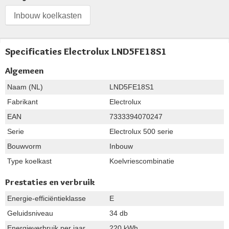
Inbouw koelkasten
Specificaties Electrolux LND5FE18S1
Algemeen
Naam (NL)
LND5FE18S1
Fabrikant
Electrolux
EAN
7333394070247
Serie
Electrolux 500 serie
Bouwvorm
Inbouw
Type koelkast
Koelvriescombinatie
Prestaties en verbruik
Energie-efficiëntieklasse
E
Geluidsniveau
34 db
Energieverbruik per jaar
220 kWh