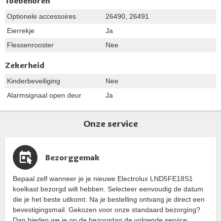
Toebehoren
Optionele accessoires
26490, 26491
Eierrekje
Ja
Flessenrooster
Nee
Zekerheid
Kinderbeveiliging
Nee
Alarmsignaal open deur
Ja
Onze service
Bezorggemak
Bepaal zelf wanneer je je nieuwe Electrolux LND5FE18S1
koelkast bezorgd wilt hebben. Selecteer eenvoudig de datum
die je het beste uitkomt. Na je bestelling ontvang je direct een
bevestigingsmail. Gekozen voor onze standaard bezorging?
Dan bieden we je op de bezorgdag de volgende service: