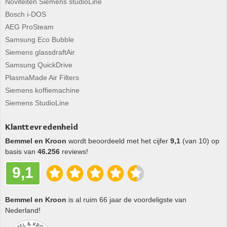
Noviteiten Siemens studioLine
Bosch i-DOS
AEG ProSteam
Samsung Eco Bubble
Siemens glassdraftAir
Samsung QuickDrive
PlasmaMade Air Filters
Siemens koffiemachine
Siemens StudioLine
Klanttevredenheid
Bemmel en Kroon
wordt beoordeeld met het cijfer
9,1
(van 10) op
basis van
46.256
reviews!
9,1
Bemmel en Kroon
is al ruim 66 jaar de voordeligste van
Nederland!