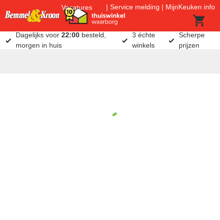
Service melding
MijnKeuken info
Vacatures
Dagelijks voor
22:00
besteld,
3 échte
Scherpe
morgen in huis
winkels
prijzen