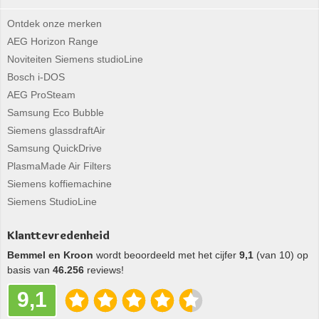
Ontdek onze merken
AEG Horizon Range
Noviteiten Siemens studioLine
Bosch i-DOS
AEG ProSteam
Samsung Eco Bubble
Siemens glassdraftAir
Samsung QuickDrive
PlasmaMade Air Filters
Siemens koffiemachine
Siemens StudioLine
Klanttevredenheid
Bemmel en Kroon
wordt beoordeeld met het cijfer
9,1
(van 10) op
basis van
46.256
reviews!
9,1