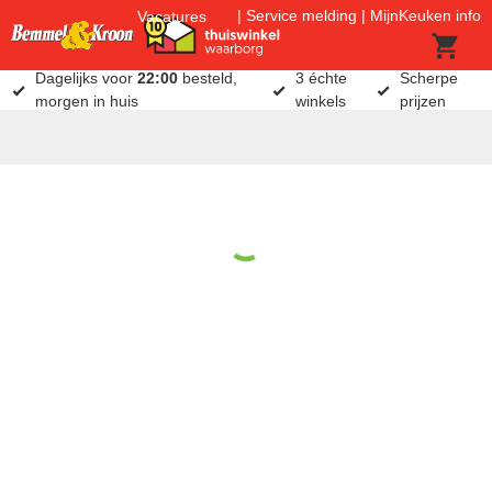
Service melding
MijnKeuken info
Vacatures
Dagelijks voor
22:00
besteld,
3 échte
Scherpe
morgen in huis
winkels
prijzen