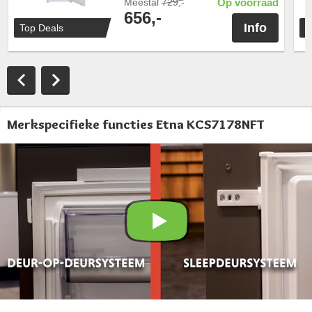
Meestal
729,-
Op voorraad
656,-
Info
Top Deals
T
Merkspecifieke functies Etna KCS7178NFT