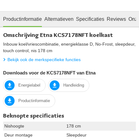
Productinformatie
Alternatieven
Specificaties
Reviews
Onze
Omschrijving Etna KCS7178NFT koelkast
Inbouw koel/vriescombinatie, energieklasse D, No-Frost, sleepdeur,
touch control, nis 178 cm
Bekijk ook de merkspecifieke functies
Downloads voor de KCS7178NFT van Etna
Energielabel
Handleiding
Productinformatie
Beknopte specificaties
Nishoogte
178 cm
Deur montage
Sleepdeur