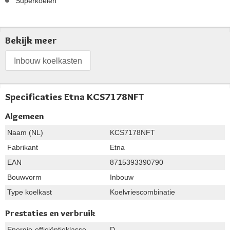
Superkoelen
Bekijk meer
Inbouw koelkasten
Specificaties Etna KCS7178NFT
Algemeen
Naam (NL)
KCS7178NFT
Fabrikant
Etna
EAN
8715393390790
Bouwvorm
Inbouw
Type koelkast
Koelvriescombinatie
Prestaties en verbruik
Energie-efficiëntieklasse
D