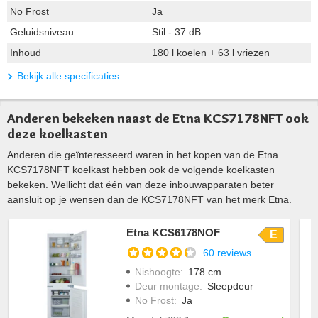
No Frost
Ja
Geluidsniveau
Stil - 37 dB
Inhoud
180 l koelen + 63 l vriezen
Bekijk alle specificaties
Anderen bekeken naast de Etna KCS7178NFT ook
deze koelkasten
Anderen die geïnteresseerd waren in het kopen van de Etna
KCS7178NFT koelkast hebben ook de volgende koelkasten
bekeken. Wellicht dat één van deze inbouwapparaten beter
aansluit op je wensen dan de KCS7178NFT van het merk Etna.
Etna KCS6178NOF
E
60 reviews
Nishoogte
:
178 cm
Deur montage
:
Sleepdeur
No Frost
:
Ja