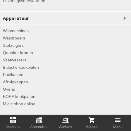
Leveringsvoorwaarden
Apparatuur
Wasmachines
Wasdrogers
Stofzuigers
Quooker kranen
Vaatwassers
Inductie kookplaten
Koelkasten
Afzuigkappen
Ovens
BORA kookplaten
Miele shop online
Merken nieuws
Keukens
Apparatuur
Winkels
Wagen
Menu