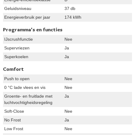
Geluidsniveau
37 db
Energieverbruik per jaar
174 kWh
Programma's en functies
IJscrushfunctie
Nee
Supervriezen
Ja
Superkoelen
Ja
Comfort
Push to open
Nee
0 °C lade vlees en vis
Nee
Groente- en fruitlade met
Ja
luchtvochtigheidsregeling
Soft-Close
Nee
No Frost
Ja
Low Frost
Nee