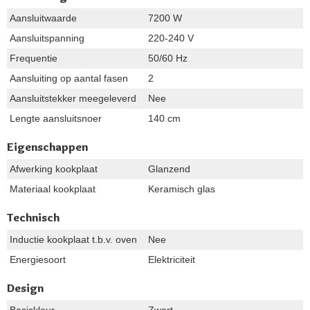
Aansluitwaarde
7200 W
Aansluitspanning
220-240 V
Frequentie
50/60 Hz
Aansluiting op aantal fasen
2
Aansluitstekker meegeleverd
Nee
Lengte aansluitsnoer
140 cm
Eigenschappen
Afwerking kookplaat
Glanzend
Materiaal kookplaat
Keramisch glas
Technisch
Inductie kookplaat t.b.v. oven
Nee
Energiesoort
Elektriciteit
Design
Basiskleur
Zwart