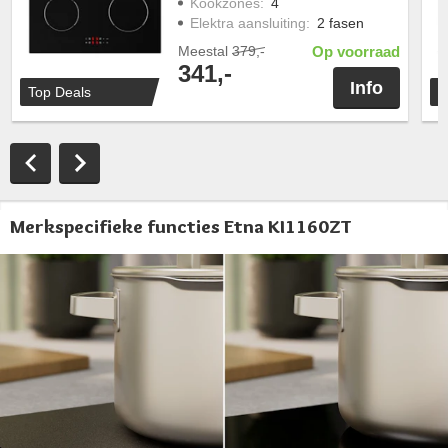
Kookzones
:
4
Elektra aansluiting
:
2 fasen
Meestal
379,-
Op voorraad
341,-
Info
Top Deals
T
Merkspecifieke functies Etna KI1160ZT