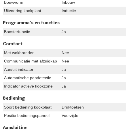
Bouwvorm
Inbouw
Uitvoering kookplaat
Inductie
Programma's en functies
Boosterfunctie
Ja
Comfort
Met wokbrander
Nee
Communicatie met afzuigkap
Nee
Aan/uit indicator
Ja
Automatische pandetectie
Ja
Indicator actieve kookzone
Ja
Bediening
Soort bediening kookplaat
Druktoetsen
Positie bedieningspaneel
Voorzijde
Aansluiting