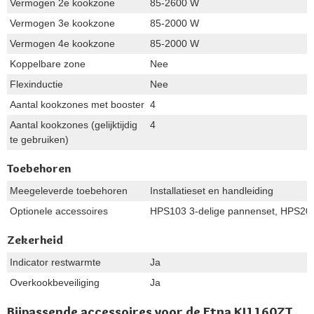
Vermogen 2e kookzone
85-2600 W
Vermogen 3e kookzone
85-2000 W
Vermogen 4e kookzone
85-2000 W
Koppelbare zone
Nee
Flexinductie
Nee
Aantal kookzones met booster
4
Aantal kookzones (gelijktijdig
4
te gebruiken)
Toebehoren
Meegeleverde toebehoren
Installatieset en handleiding
Optionele accessoires
HPS103 3-delige pannenset, HPS204
Zekerheid
Indicator restwarmte
Ja
Overkookbeveiliging
Ja
Bijpassende accessoires voor de Etna KI1160ZT