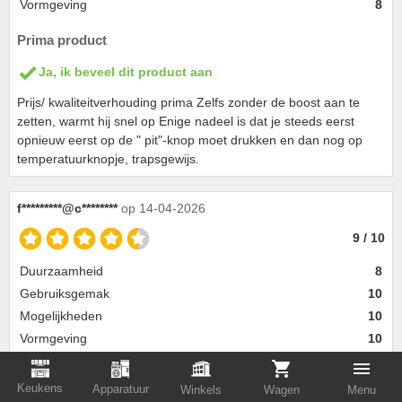
Vormgeving
8
Prima product
Ja, ik beveel dit product aan
Prijs/ kwaliteitverhouding prima Zelfs zonder de boost aan te
zetten, warmt hij snel op Enige nadeel is dat je steeds eerst
opnieuw eerst op de " pit"-knop moet drukken en dan nog op
temperatuurknopje, trapsgewijs.
f*********@c********
op 14-04-2026
9 / 10
Duurzaamheid
8
Gebruiksgemak
10
Mogelijkheden
10
Vormgeving
10
Perfecte aankoop
Keukens
Apparatuur
Winkels
Wagen
Menu