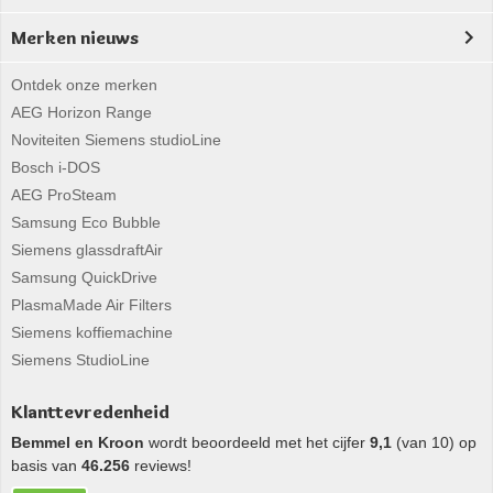
Merken nieuws
Ontdek onze merken
AEG Horizon Range
Noviteiten Siemens studioLine
Bosch i-DOS
AEG ProSteam
Samsung Eco Bubble
Siemens glassdraftAir
Samsung QuickDrive
PlasmaMade Air Filters
Siemens koffiemachine
Siemens StudioLine
Klanttevredenheid
Bemmel en Kroon
wordt beoordeeld met het cijfer
9,1
(van 10) op
basis van
46.256
reviews!