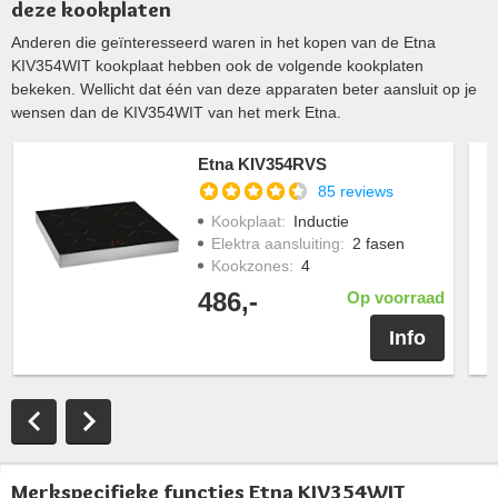
deze kookplaten
Anderen die geïnteresseerd waren in het kopen van de Etna
KIV354WIT kookplaat hebben ook de volgende kookplaten
bekeken. Wellicht dat één van deze apparaten beter aansluit op je
wensen dan de KIV354WIT van het merk Etna.
Etna KIV354RVS
85 reviews
Kookplaat
:
Inductie
Elektra aansluiting
:
2 fasen
Kookzones
:
4
486,-
Op voorraad
Info
Merkspecifieke functies Etna KIV354WIT