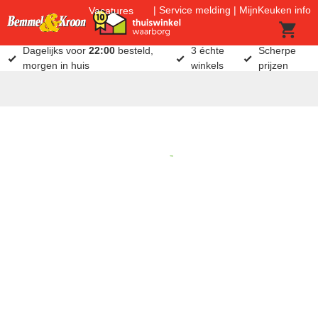
Service melding
MijnKeuken info
Vacatures
Dagelijks voor
22:00
besteld,
3 échte
Scherpe
morgen in huis
winkels
prijzen