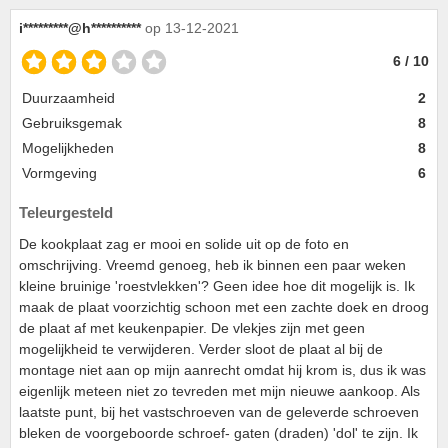
i*********@h**********
op 13-12-2021
6 / 10
Duurzaamheid
2
Gebruiksgemak
8
Mogelijkheden
8
Vormgeving
6
Teleurgesteld
De kookplaat zag er mooi en solide uit op de foto en
omschrijving. Vreemd genoeg, heb ik binnen een paar weken
kleine bruinige 'roestvlekken'? Geen idee hoe dit mogelijk is. Ik
maak de plaat voorzichtig schoon met een zachte doek en droog
de plaat af met keukenpapier. De vlekjes zijn met geen
mogelijkheid te verwijderen. Verder sloot de plaat al bij de
montage niet aan op mijn aanrecht omdat hij krom is, dus ik was
eigenlijk meteen niet zo tevreden met mijn nieuwe aankoop. Als
laatste punt, bij het vastschroeven van de geleverde schroeven
bleken de voorgeboorde schroef- gaten (draden) 'dol' te zijn. Ik