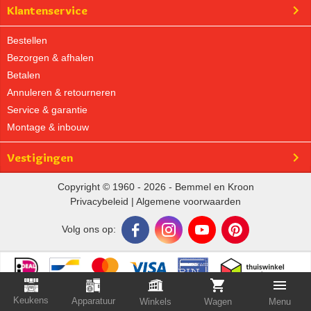
Klantenservice
Bestellen
Bezorgen & afhalen
Betalen
Annuleren & retourneren
Service & garantie
Montage & inbouw
Vestigingen
Copyright © 1960 - 2026 - Bemmel en Kroon
Privacybeleid
|
Algemene voorwaarden
Volg ons op:
Keukens
Apparatuur
Winkels
Wagen
Menu