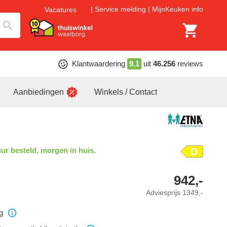
Service melding
MijnKeuken info
Vacatures
Klantwaardering
9,1
uit
46.256
reviews
Aanbiedingen
Winkels / Contact
ur besteld, morgen in huis.
D
942,-
Adviesprijs
1349,-
g