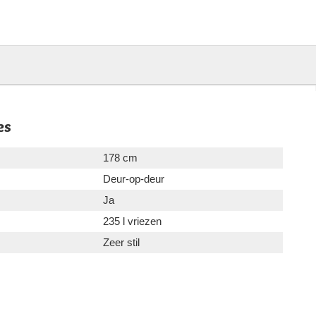
es
178 cm
Deur-op-deur
Ja
235 l vriezen
Zeer stil