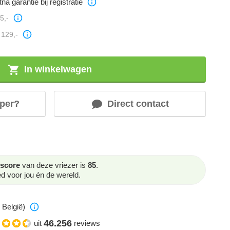
na garantie bij registratie
5,-
129,-
In winkelwagen
per?
Direct contact
score
van deze vriezer is
85
.
 voor jou én de wereld.
 België)
46.256
uit
reviews