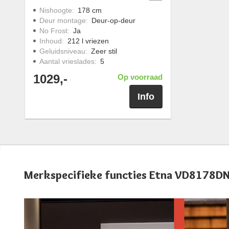
Nishoogte
:
178 cm
Deur montage
:
Deur-op-deur
No Frost
:
Ja
Inhoud
:
212 l vriezen
Geluidsniveau
:
Zeer stil
Aantal vrieslades
:
5
1029,-
Op voorraad
Info
Merkspecifieke functies Etna VD8178D