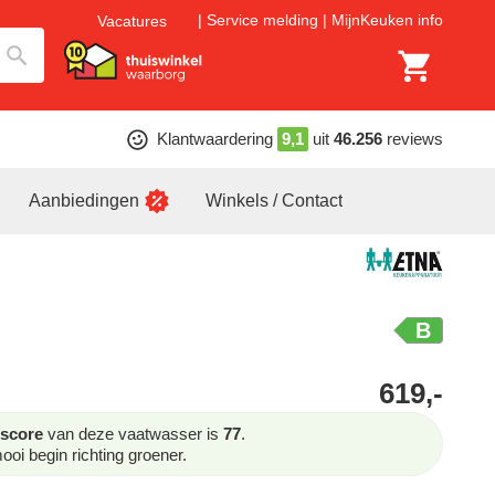
Service melding
MijnKeuken info
Vacatures
Klantwaardering
9,1
uit
46.256
reviews
Aanbiedingen
Winkels / Contact
B
619,-
score
van deze vaatwasser is
77
.
oi begin richting groener.