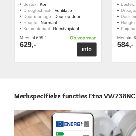
Bestek
:
Korf
Bestek
Droogtechniek
:
Ventilatie
Droogte
Deur montage
:
Deur-op-deur
Deur m
Hoogte
:
Normaal
Hoogte
Kuipmateriaal
:
Roestvrijstaal
Kuipmat
Meestal
699,-
Op voorraad
Meestal
6
629,-
584,-
Info
Merkspecifieke functies Etna VW738NC