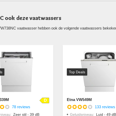
C ook deze vaatwassers
 VW738NC vaatwasser hebben ook de volgende vaatwassers bekeken. 
ls
Top Deals
339M
Etna VW549M
D
78 reviews
133 reviews
niveau
:
Zeer stil - 39 dB
Geluidsniveau
:
Luid - 49 dB