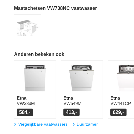
Maatschetsen VW738NC vaatwasser
Anderen bekeken ook
Etna
Etna
Etna
VW339M
VW549M
VW441CP
584,-
413,-
629,-
Vergelijkbare vaatwassers
Duurzamer