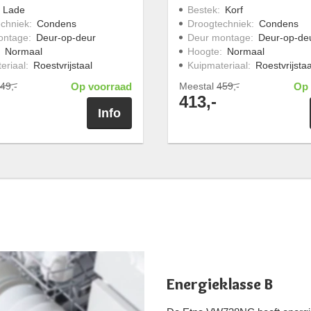
:
Lade
Bestek
:
Korf
chniek
:
Condens
Droogtechniek
:
Condens
ontage
:
Deur-op-deur
Deur montage
:
Deur-op-de
:
Normaal
Hoogte
:
Normaal
eriaal
:
Roestvrijstaal
Kuipmateriaal
:
Roestvrijstaa
49,-
Op voorraad
Meestal
459,-
Op 
413,-
Info
Energieklasse B