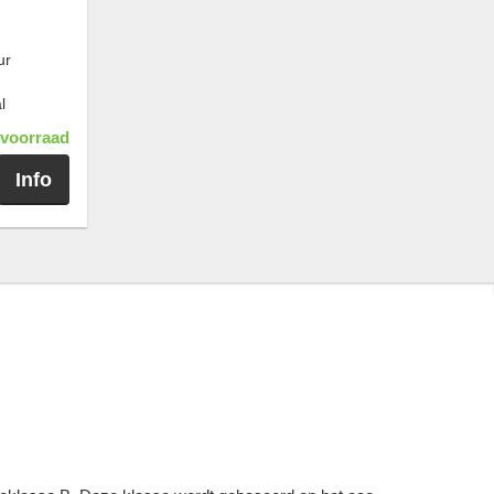
ur
l
voorraad
Info