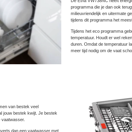
De Etna VW738NC heeft energie
programma die je dan ook terug
milieuvriendelijk en uitermate 
tijdens dit programma het meest
Tijdens het eco programma gebr
temperatuur. Houdt er wel reke
duren. Omdat de temperatuur lag
meer tijd nodig om de vaat schoo
men van bestek veel
l jouw bestek kwijt. Je bestek
de vaatwasser.
verts dan een vaatwasser met