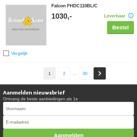
Falcon FHDC110BL/C
1030,-
Leverbaar
Bestel
Vergelijk
1
2
...
30
Aanmelden nieuwsbrief
Ontvang de beste aanbiedingen als 1e
Aanmelden