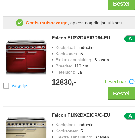
Bestel
Gratis thuisbezorgd
, op een dag die jou uitkomt
Falcon F1092DXEIRD/N-EU
A
Kookplaat
:
Inductie
Kookzones
:
5
Elektra aansluiting
:
3 fasen
Breedte
:
110 cm
Hetelucht
:
Ja
12830,-
Leverbaar
Vergelijk
Bestel
Falcon F1092DXEICR/C-EU
A
Kookplaat
:
Inductie
Kookzones
:
5
Elektra aansluiting
:
3 fasen