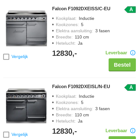
Falcon F1092DXEISS/C-EU
A
Kookplaat
:
Inductie
Kookzones
:
5
Elektra aansluiting
:
3 fasen
Breedte
:
110 cm
Hetelucht
:
Ja
12830,-
Leverbaar
Vergelijk
Bestel
Falcon F1092DXEISL/N-EU
A
Kookplaat
:
Inductie
Kookzones
:
5
Elektra aansluiting
:
3 fasen
Breedte
:
110 cm
Hetelucht
:
Ja
12830,-
Leverbaar
Vergelijk