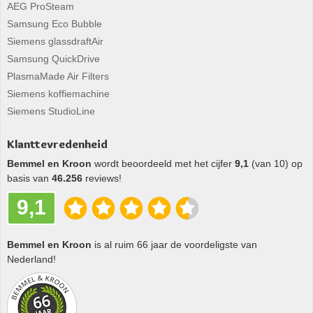
AEG ProSteam
Samsung Eco Bubble
Siemens glassdraftAir
Samsung QuickDrive
PlasmaMade Air Filters
Siemens koffiemachine
Siemens StudioLine
Klanttevredenheid
Bemmel en Kroon
wordt beoordeeld met het cijfer
9,1
(van 10) op
basis van
46.256
reviews!
9,1
Bemmel en Kroon
is al ruim 66 jaar de voordeligste van
Nederland!