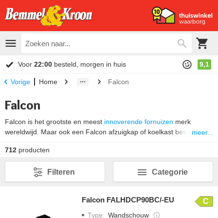
Voor
22:00
besteld, morgen in huis
9,1
Home
Falcon
Vorige
Falcon
Falcon is het grootste en meest
innoverende fornuizen
merk
wereldwijd. Maar ook een Falcon afzuigkap of koelkast beschikt
meer...
over de nieuwste technieken. De gas- en inductie fornuizen zijn
712
producten
leverbaar in vele modellen en kleuren. Falcon Steam is hierbij de
laatste innovatie. Dit is het 1e fornuis ter wereld met een
Filteren
Categorie
stoomoven in een fornuis, gecombineerd met een multifunctionele
oven, grill en moderne inductiekookplaat.
Falcon FALHDCP90BC/-EU
C
Type
:
Wandschouw