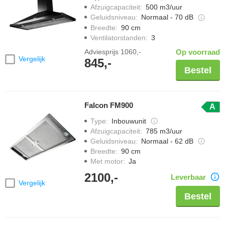
Afzuigcapaciteit
:
500 m3/uur
Geluidsniveau
:
Normaal - 70 dB
Breedte
:
90 cm
Ventilatorstanden
:
3
Adviesprijs
1060,-
Op voorraad
Vergelijk
845,-
Bestel
Falcon FM900
A
Type
:
Inbouwunit
Afzuigcapaciteit
:
785 m3/uur
Geluidsniveau
:
Normaal - 62 dB
Breedte
:
90 cm
Met motor
:
Ja
2100,-
Leverbaar
Vergelijk
Bestel