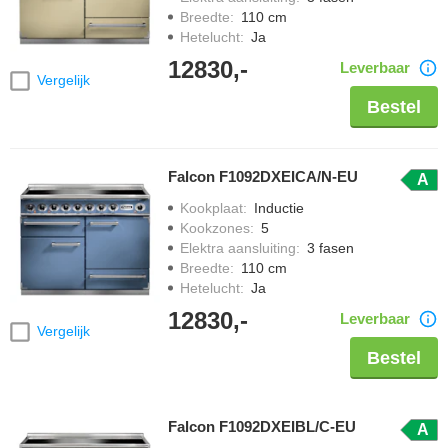
Breedte
:
110 cm
Hetelucht
:
Ja
12830,-
Leverbaar
Vergelijk
Bestel
Falcon F1092DXEICA/N-EU
A
Kookplaat
:
Inductie
Kookzones
:
5
Elektra aansluiting
:
3 fasen
Breedte
:
110 cm
Hetelucht
:
Ja
12830,-
Leverbaar
Vergelijk
Bestel
Falcon F1092DXEIBL/C-EU
A