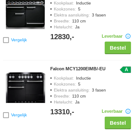
Kookplaat
:
Inductie
Kookzones
:
5
Elektra aansluiting
:
3 fasen
Breedte
:
110 cm
Hetelucht
:
Ja
12830,-
Leverbaar
Vergelijk
Bestel
Falcon MCY1200EIMB/-EU
A
Kookplaat
:
Inductie
Kookzones
:
5
Elektra aansluiting
:
3 fasen
Breedte
:
110 cm
Hetelucht
:
Ja
13310,-
Leverbaar
Vergelijk
Bestel