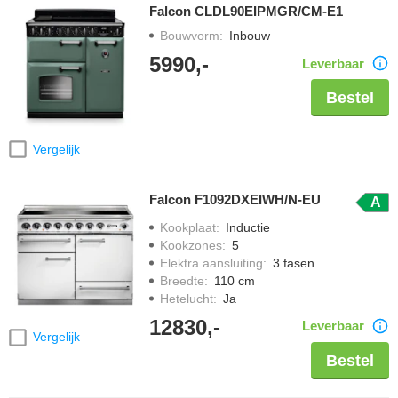
Falcon CLDL90EIPMGR/CM-E1
Bouwvorm
:
Inbouw
5990,-
Leverbaar
Bestel
Vergelijk
Falcon F1092DXEIWH/N-EU
A
Kookplaat
:
Inductie
Kookzones
:
5
Elektra aansluiting
:
3 fasen
Breedte
:
110 cm
Hetelucht
:
Ja
12830,-
Leverbaar
Vergelijk
Bestel