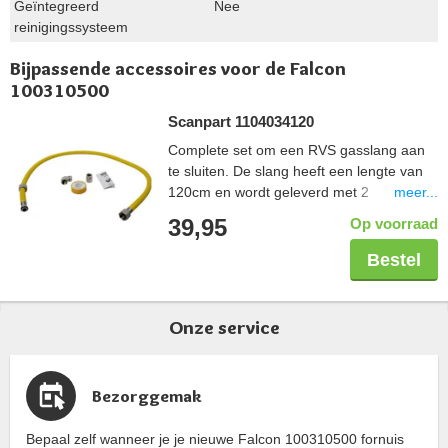
Geïntegreerd
Nee
reinigingssysteem
Bijpassende accessoires voor de Falcon
100310500
Scanpart 1104034120
Complete set om een RVS gasslang aan
te sluiten. De slang heeft een lengte van
meer...
120cm en wordt geleverd met 2
koppelstukken zodat deze in elke situatie
39,95
Op voorraad
aangesloten kan worden. De tape wordt
gebruikt om de schroefdraadverbinding
Bestel
veilig af te sluiten. De gehele set is Gastec
gekeurd.
Onze service
Bezorggemak
Bepaal zelf wanneer je je nieuwe Falcon 100310500 fornuis