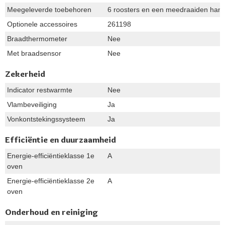
Meegeleverde toebehoren
6 roosters en een meedraaiden handy
Optionele accessoires
261198
Braadthermometer
Nee
Met braadsensor
Nee
Zekerheid
Indicator restwarmte
Nee
Vlambeveiliging
Ja
Vonkontstekingssysteem
Ja
Efficiëntie en duurzaamheid
Energie-efficiëntieklasse 1e
A
oven
Energie-efficiëntieklasse 2e
A
oven
Onderhoud en reiniging