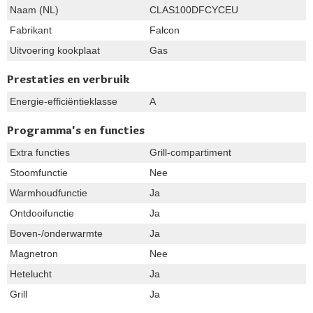
Naam (NL)
CLAS100DFCYCEU
Fabrikant
Falcon
Uitvoering kookplaat
Gas
Prestaties en verbruik
Energie-efficiëntieklasse
A
Programma's en functies
Extra functies
Grill-compartiment
Stoomfunctie
Nee
Warmhoudfunctie
Ja
Ontdooifunctie
Ja
Boven-/onderwarmte
Ja
Magnetron
Nee
Hetelucht
Ja
Grill
Ja