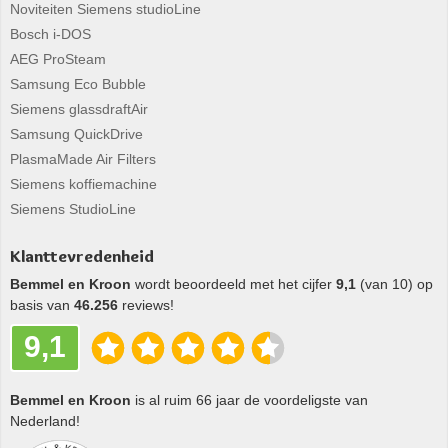
Noviteiten Siemens studioLine
Bosch i-DOS
AEG ProSteam
Samsung Eco Bubble
Siemens glassdraftAir
Samsung QuickDrive
PlasmaMade Air Filters
Siemens koffiemachine
Siemens StudioLine
Klanttevredenheid
Bemmel en Kroon
wordt beoordeeld met het cijfer
9,1
(van 10) op
basis van
46.256
reviews!
9,1
Bemmel en Kroon
is al ruim 66 jaar de voordeligste van
Nederland!