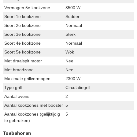
Vermogen 5e kookzone
3500 W
Soort 1e kookzone
Sudder
Soort 2e kookzone
Normaal
Soort 3e kookzone
Sterk
Soort 4e kookzone
Normaal
Soort 5e kookzone
Wok
Met draaispit motor
Nee
Met braadzone
Nee
Maximale grillvermogen
2300 W
Type grill
Circulatiegrill
Aantal ovens
2
Aantal kookzones met booster
5
Aantal kookzones (gelijktijdig
5
te gebruiken)
Toebehoren