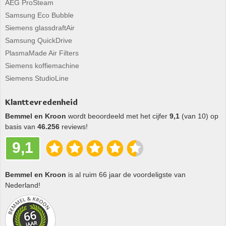
AEG ProSteam
Samsung Eco Bubble
Siemens glassdraftAir
Samsung QuickDrive
PlasmaMade Air Filters
Siemens koffiemachine
Siemens StudioLine
Klanttevredenheid
Bemmel en Kroon
wordt beoordeeld met het cijfer
9,1
(van 10) op
basis van
46.256
reviews!
9,1
Bemmel en Kroon
is al ruim 66 jaar de voordeligste van
Nederland!