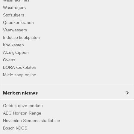
Wasmachines
Wasdrogers
Stofzuigers
Quooker kranen
Vaatwassers
Inductie kookplaten
Koelkasten
Afzuigkappen
Ovens
BORA kookplaten
Miele shop online
Merken nieuws
Ontdek onze merken
AEG Horizon Range
Noviteiten Siemens studioLine
Bosch i-DOS