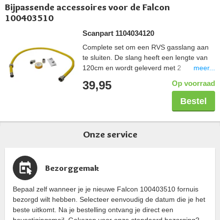
Bijpassende accessoires voor de Falcon
100403510
Scanpart 1104034120
Complete set om een RVS gasslang aan
te sluiten. De slang heeft een lengte van
meer...
120cm en wordt geleverd met 2
koppelstukken zodat deze in elke situatie
39,95
Op voorraad
aangesloten kan worden. De tape wordt
gebruikt om de schroefdraadverbinding
Bestel
veilig af te sluiten. De gehele set is Gastec
gekeurd.
Onze service
Bezorggemak
Bepaal zelf wanneer je je nieuwe Falcon 100403510 fornuis
bezorgd wilt hebben. Selecteer eenvoudig de datum die je het
beste uitkomt. Na je bestelling ontvang je direct een