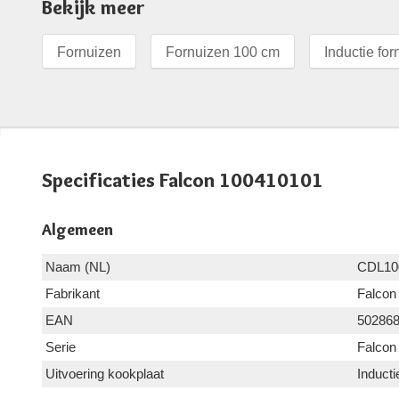
Bekijk meer
Fornuizen
Fornuizen 100 cm
Inductie for
Specificaties Falcon 100410101
Algemeen
Naam (NL)
CDL10
Fabrikant
Falcon
EAN
50286
Serie
Falcon
Uitvoering kookplaat
Inducti