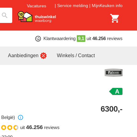
Service melding
MijnKeuken info
Vacatures
Klantwaardering
9,1
uit
46.256
reviews
Aanbiedingen
Winkels / Contact
A
6300,-
 België)
46.256
uit
reviews