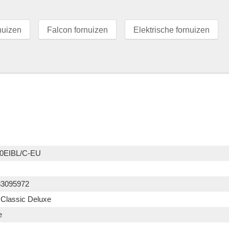
nuizen
Falcon fornuizen
Elektrische fornuizen
0EIBL/C-EU
83095972
 Classic Deluxe
e