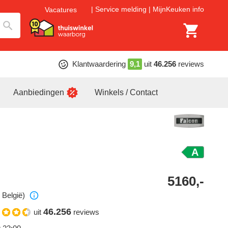
Service melding
MijnKeuken info
Vacatures
Klantwaardering
9,1
uit
46.256
reviews
Aanbiedingen
Winkels / Contact
A
5160,-
 België)
46.256
uit
reviews