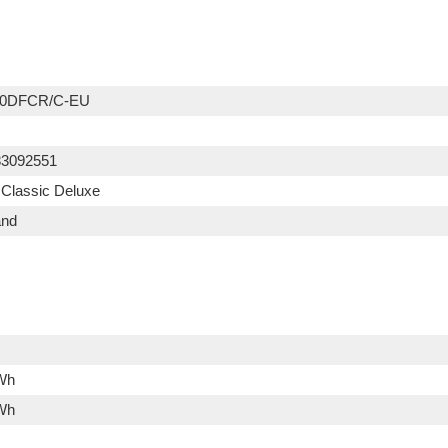
0DFCR/C-EU
83092551
 Classic Deluxe
and
Wh
Wh