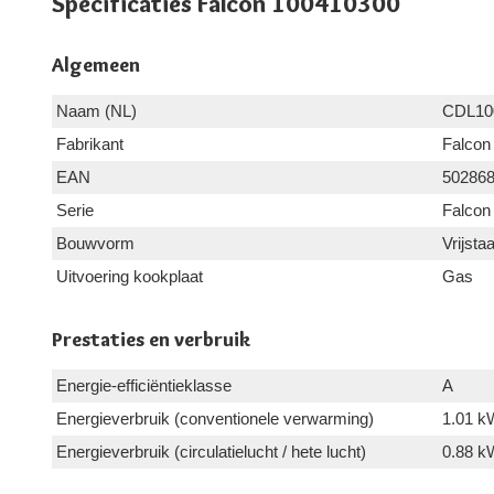
Specificaties Falcon 100410300
Algemeen
Naam (NL)
CDL10
Fabrikant
Falcon
EAN
50286
Serie
Falcon
Bouwvorm
Vrijsta
Uitvoering kookplaat
Gas
Prestaties en verbruik
Energie-efficiëntieklasse
A
Energieverbruik (conventionele verwarming)
1.01 k
Energieverbruik (circulatielucht / hete lucht)
0.88 k