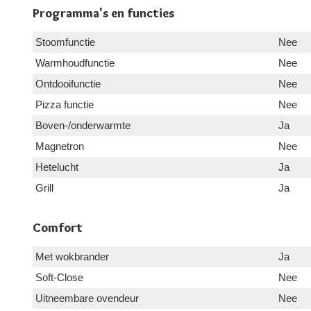
Programma's en functies
Stoomfunctie
Nee
Warmhoudfunctie
Nee
Ontdooifunctie
Nee
Pizza functie
Nee
Boven-/onderwarmte
Ja
Magnetron
Nee
Hetelucht
Ja
Grill
Ja
Comfort
Met wokbrander
Ja
Soft-Close
Nee
Uitneembare ovendeur
Nee