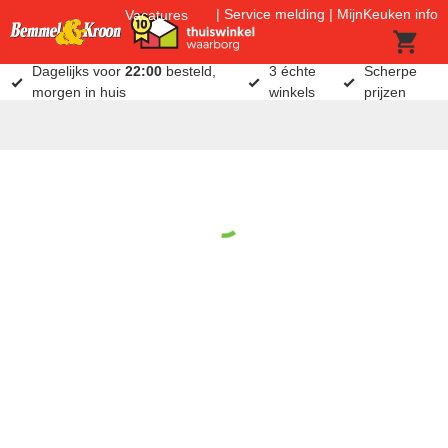
Service melding
MijnKeuken info
Vacatures
Dagelijks voor
22:00
besteld,
3 échte
Scherpe
morgen in huis
winkels
prijzen