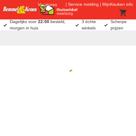
Service melding
MijnKeuken info
Vacatures
Dagelijks voor
22:00
besteld,
3 échte
Scherpe
morgen in huis
winkels
prijzen